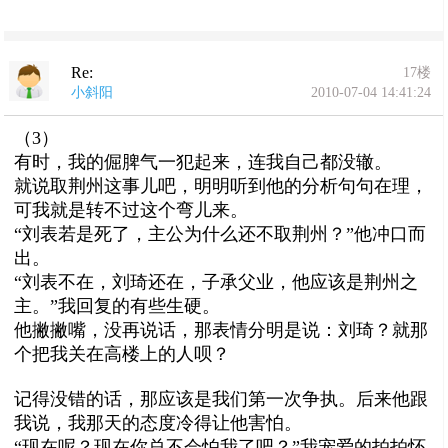
Re:
17楼
小斜阳
2010-07-04 14:41:24
（3）
有时，我的倔脾气一犯起来，连我自己都没辙。
就说取荆州这事儿吧，明明听到他的分析句句在理，
可我就是转不过这个弯儿来。
“刘表若是死了，主公为什么还不取荆州？”他冲口而
出。
“刘表不在，刘琦还在，子承父业，他应该是荆州之
主。”我回复的有些生硬。
他撇撇嘴，没再说话，那表情分明是说：刘琦？就那
个把我关在高楼上的人呗？
记得没错的话，那应该是我们第一次争执。后来他跟
我说，我那天的态度冷得让他害怕。
“现在呢？现在你总不会怕我了吧？”我宠爱的拍拍怀