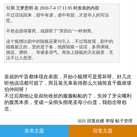
引用 王梦思明 在 2010-7-4 17:11:05 时发表的内容:
不过话说回来，甜中有虐，虐中有甜，才是夺人的写法
哎。
不然会甜得要死，或跟听了“哭四出”一样倒胃。
这个狐狸比剧中的陆狐还要勾引人，不过我发现，剧中的
陆狐挺正的，歪的是于备，他跟陆狐一说话，多用调戏、
挑逗、诱哄……等诸多语气。再加上陆狐的天生丽质，无
法不让人想歪。
皇叔的牛盲都体现在表面，开始小狐狸可是蔫坏呀。好几次
听他说话都可损了，而且装无辜装得那么欠抽简直千载谁堪
伯仲间呀！
不过后期他让皇叔给收拾的服服帖帖的了，失掉了牙尖嘴利
的腹黑本质，变成一朵彻头彻尾圣母小白莲，我怨念呀怨
念。
编辑
回复此楼
举报
帖子管理
发表主题
回复主题