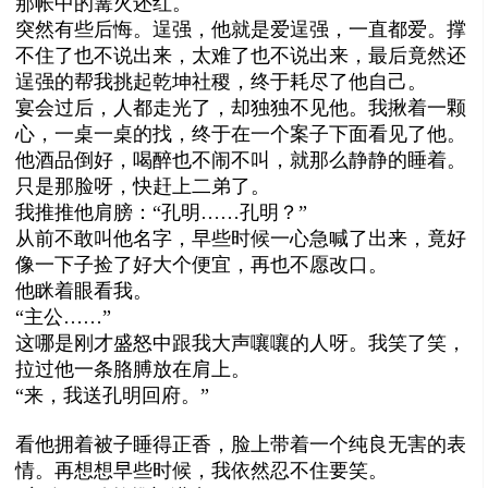
那帐中的篝火还红。
突然有些后悔。逞强，他就是爱逞强，一直都爱。撑
不住了也不说出来，太难了也不说出来，最后竟然还
逞强的帮我挑起乾坤社稷，终于耗尽了他自己。
宴会过后，人都走光了，却独独不见他。我揪着一颗
心，一桌一桌的找，终于在一个案子下面看见了他。
他酒品倒好，喝醉也不闹不叫，就那么静静的睡着。
只是那脸呀，快赶上二弟了。
我推推他肩膀：“孔明
……
孔明？”
从前不敢叫他名字，早些时候一心急喊了出来，竟好
像一下子捡了好大个便宜，再也不愿改口。
他眯着眼看我。
“主公
……
”
这哪是刚才盛怒中跟我大声嚷嚷的人呀。我笑了笑，
拉过他一条胳膊放在肩上。
“来，我送孔明回府。”
看他拥着被子睡得正香，脸上带着一个纯良无害的表
情。再想想早些时候，我依然忍不住要笑。