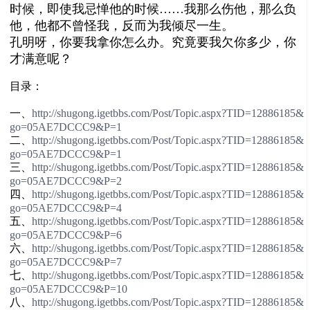
时候，即使我忌惮他的时候
……
我那么伤他，那么负
他，他都不曾怪我，反而为我倾尽一生。
孔明呀，你要我拿你怎么办。究竟要我欠你多少，你
才满意呢？
目录：
一、
http://shugong.igetbbs.com/Post/Topic.aspx?TID=12886185&
go=05AE7DCCC9&P=1
二、
http://shugong.igetbbs.com/Post/Topic.aspx?TID=12886185&
go=05AE7DCCC9&P=1
三、
http://shugong.igetbbs.com/Post/Topic.aspx?TID=12886185&
go=05AE7DCCC9&P=2
四、
http://shugong.igetbbs.com/Post/Topic.aspx?TID=12886185&
go=05AE7DCCC9&P=4
五、
http://shugong.igetbbs.com/Post/Topic.aspx?TID=12886185&
go=05AE7DCCC9&P=6
六、
http://shugong.igetbbs.com/Post/Topic.aspx?TID=12886185&
go=05AE7DCCC9&P=7
七、
http://shugong.igetbbs.com/Post/Topic.aspx?TID=12886185&
go=05AE7DCCC9&P=10
八、
http://shugong.igetbbs.com/Post/Topic.aspx?TID=12886185&