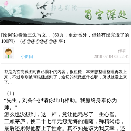
[原创]边看新三边写文...（60页，更新番外，但还有没完没了的
100问）（@@@@@@@@ 巫）
作者
小斜阳
2010-07-04 02:22:41
都是为玄亮截图时自己脑补的内容，很粗糙，本来想整理整理再发上
来，不过刚刚被阿根廷虐到了，迫切的想做点什么呀，所以就发上来
了...
（1）
“先生，刘备斗胆请你出山相助。我愿终身奉你为
师。”
怎么也没想到，这一拜，竟让他耗尽了一生心智。
三顾茅庐，换二十七年无怨无悔的追随，殚精竭虑，
最后还累得他赔上了性命。真不知是该为我庆幸，还