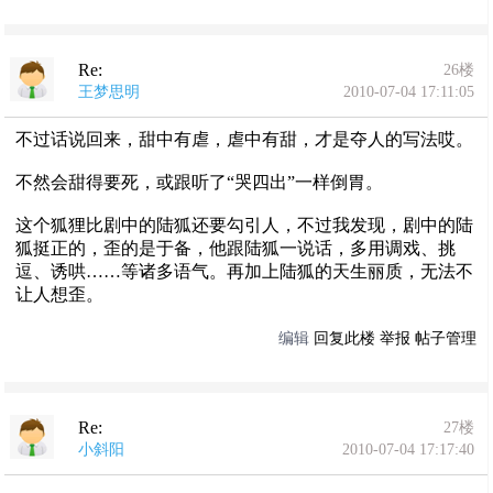
Re:
26楼
王梦思明
2010-07-04 17:11:05
不过话说回来，甜中有虐，虐中有甜，才是夺人的写法哎。
不然会甜得要死，或跟听了“哭四出”一样倒胃。
这个狐狸比剧中的陆狐还要勾引人，不过我发现，剧中的陆
狐挺正的，歪的是于备，他跟陆狐一说话，多用调戏、挑
逗、诱哄……等诸多语气。再加上陆狐的天生丽质，无法不
让人想歪。
编辑
回复此楼
举报
帖子管理
Re:
27楼
小斜阳
2010-07-04 17:17:40