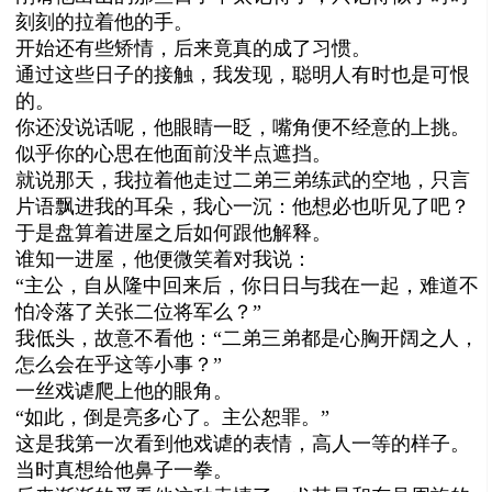
刻刻的拉着他的手。
开始还有些矫情，后来竟真的成了习惯。
通过这些日子的接触，我发现，聪明人有时也是可恨
的。
你还没说话呢，他眼睛一眨，嘴角便不经意的上挑。
似乎你的心思在他面前没半点遮挡。
就说那天，我拉着他走过二弟三弟练武的空地，只言
片语飘进我的耳朵，我心一沉：他想必也听见了吧？
于是盘算着进屋之后如何跟他解释。
谁知一进屋，他便微笑着对我说：
“主公，自从隆中回来后，你日日与我在一起，难道不
怕冷落了关张二位将军么？”
我低头，故意不看他：“二弟三弟都是心胸开阔之人，
怎么会在乎这等小事？”
一丝戏谑爬上他的眼角。
“如此，倒是亮多心了。主公恕罪。”
这是我第一次看到他戏谑的表情，高人一等的样子。
当时真想给他鼻子一拳。