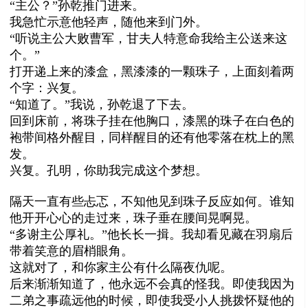
“主公？”孙乾推门进来。
我急忙示意他轻声，随他来到门外。
“听说主公大败曹军，
甘
夫人特意命我给主公送来这
个。”
打开递上来的漆盒，黑漆漆的一颗珠子，上面刻着两
个字：兴复。
“知道了。”我说，孙乾退了下去。
回到床前，将珠子挂在他胸口，漆黑的珠子在白色的
袍带间格外醒目，同样醒目的还有他零落在枕上的黑
发。
兴复。孔明，你助我完成这个梦想。
隔天一直有些忐忑，不知他见到珠子反应如何。谁知
他开开心心的走过来，珠子垂在腰间晃啊晃。
“多谢主公厚礼。”他长长一揖。我却看见藏在羽扇后
带着笑意的眉梢眼角。
这就对了，和你家主公有什么隔夜仇呢。
后来渐渐知道了，他永远不会真的怪我。即使我因为
二弟之事疏远他的时候，即使我受小人挑拨怀疑他的