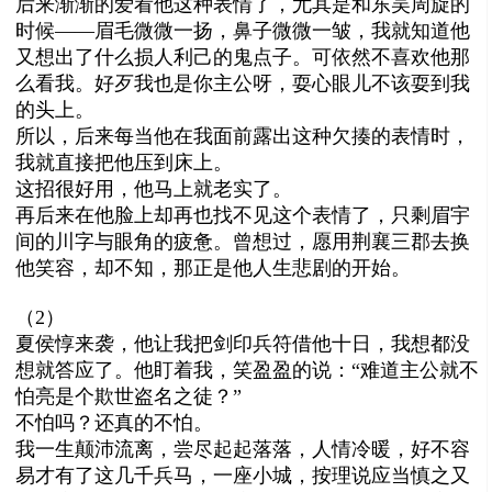
后来渐渐的爱看他这种表情了，尤其是和东吴周旋的
时候——眉毛微微一扬，鼻子微微一皱，我就知道他
又想出了什么损人利己的鬼点子。
可依然不喜欢他那
么看我。好歹我也是你主公呀，耍心眼儿不该耍到我
的头上。
所以，后来每当他在我面前露出这种欠揍的表情时，
我就直接把他压到床上。
这招很好用，他马上就老实了。
再后来在他脸上却再也找不见这个表情了，只剩眉宇
间的川字与眼角的疲惫。曾想过，愿用荆襄三郡去换
他笑容，却不知，那正是他人生悲剧的开始。
（2）
夏侯惇来袭，他让我把剑印兵符借他十日，我想都没
想就答应了。他盯着我，笑盈盈的说：“难道主公就不
怕亮是个欺世盗名之徒？”
不怕吗？还真的不怕。
我一生颠沛流离，尝尽起起落落，人情冷暖，好不容
易才有了这几千兵马，一座小城，按理说应当慎之又