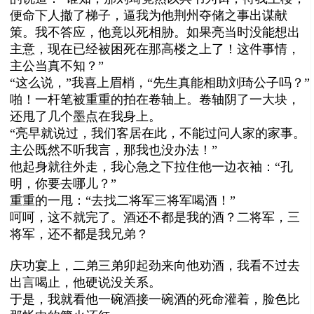
便命下人撤了梯子，逼我为他荆州夺储之事出谋献
策。我不答应，他竟以死相胁。如果亮当时没能想出
主意，现在已经被困死在那高楼之上了！这件事情，
主公当真不知？”
“这么说，”我喜上眉梢，“先生真能相助刘琦公子吗？”
啪！一杆笔被重重的拍在卷轴上。卷轴阴了一大块，
还甩了几个墨点在我身上。
“亮早就说过，我们客居在此，不能过问人家的家事。
主公既然不听我言，那我也没办法！”
他起身就往外走，我心急之下拉住他一边衣袖：“孔
明，你要去哪儿？”
重重的一甩：“去找二将军三将军喝酒！”
呵呵，这不就完了。酒还不都是我的酒？二将军，三
将军，还不都是我兄弟？
庆功宴上，二弟三弟卯起劲来向他劝酒，我看不过去
出言喝止，他硬说没关系。
于是，我就看他一碗酒接一碗酒的死命灌着，脸色比