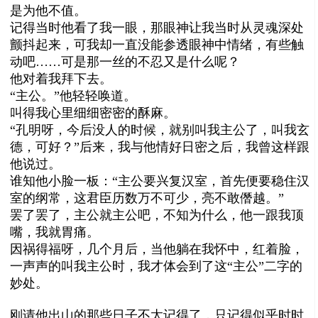
是为他不值。
记得当时他看了我一眼，那眼神让我当时从灵魂深处
颤抖起来，可我却一直没能参透眼神中情绪，有些触
动吧
……
可是那一丝的不忍又是什么呢？
他对着我拜下去。
“主公。”他轻轻唤道。
叫得我心里细细密密的酥麻。
“孔明呀，今后没人的时候，就别叫我主公了，叫我玄
德，可好？”后来，我与他情好日密之后，我曾这样跟
他说过。
谁知他小脸一板：“主公要兴复汉室，首先便要稳住汉
室的纲常，这君臣历数万不可少，亮不敢僭越。”
罢了罢了，主公就主公吧，不知为什么，他一跟我顶
嘴，我就胃痛。
因祸得福呀，几个月后，当他躺在我怀中，红着脸，
一声声的叫我主公时，我才体会到了这“主公”二字的
妙处。
刚请他出山的那些日子不太记得了，只记得似乎时时