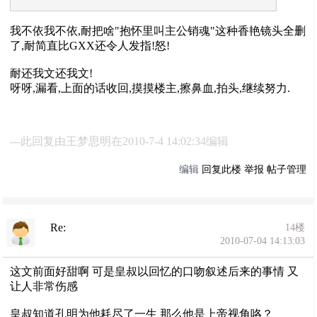
我不依我不依,耐把啥"抱怀里叫主公销魂"这种香艳镜头全删
了,耐简直比GXX还令人发指!怒!
耐还我文还我文!
呀呀,漏看,上面的话收回,摸摸楼主,擦鼻血,拍头,继续努力.
---此回复由王梦思明在2010-7-4 14:02:34编辑
编辑
回复此楼
举报
帖子管理
Re:
14楼
2010-07-04 14:13:03
这文前面好甜啊 可是皇叔以回忆的口吻叙述后来的事情 又
让人非常伤感
皇叔知道孔明为他耗尽了一生 那么他是上帝视角咯？