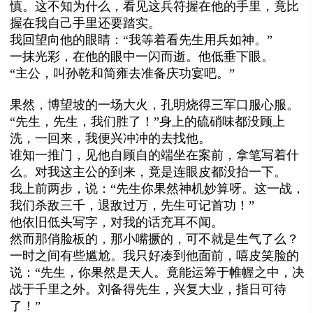
慎。这不知为什么，看见这兵符握在他的手里，竟比
握在我自己手里还要踏实。
我回望向他的眼睛：“我等着看先生用兵如神。”
一抹光彩，在他的眼中一闪而逝。他低垂下眼。
“主公，叫孙乾和简雍去准备庆功宴吧。”
果然，博望坡的一场大火，孔明烧得三军口服心服。
“先生，先生，我们胜了！”身上的硫硝味都没顾上
洗，一回来，我便兴冲冲的去找他。
谁知一推门，见他自顾自的端坐在案前，拿笔写着什
么。对我这主公的到来，竟是连眼皮都没抬一下。
我上前两步，说：“先生你果然神机妙算呀。这一战，
我们杀敌三千，退敌过万，先生可记首功！”
他依旧低头写字，对我的话充耳不闻。
然而那俏脸板的，那小嘴撅的，可不就是生气了么？
一时之间有些尴尬。我只好凑到他面前，嘻皮笑脸的
说：“先生，你果然是天人。竟能运筹于帷幄之中，决
战于千里之外。
刘备得
先生，兴复大业，指日可待
了！”