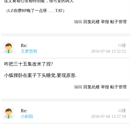
这文看着心里都特别暖，很可爱的两人
（LZ你攒RP晚了一点呀……TAT）
编辑
回复此楼
举报
帖子管理
Re:
11楼
王梦思明
2010-07-04 13:52:52
咋把三十五集改米了捏?
小狐狸卧在案子下头睡觉,要现原形.
编辑
回复此楼
举报
帖子管理
Re:
12楼
小斜阳
2010-07-04 13:57:59