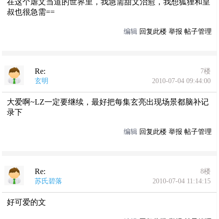
在这个虐文当道的世界里，我急需甜文治愈，我想狐狸和皇
叔也很急需==
编辑
回复此楼
举报
帖子管理
Re:
7楼
玄明
2010-07-04 09:44:00
大爱啊~LZ一定要继续，最好把每集玄亮出现场景都脑补记
录下
编辑
回复此楼
举报
帖子管理
Re:
8楼
苏氏碧落
2010-07-04 11:14:15
好可爱的文