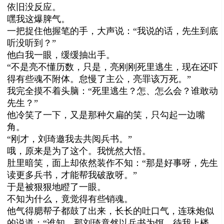
依旧没反应。
嘿我这爆脾气。
一把捉住他握笔的手，大声说：“我说的话，先生到底
听没听到？”
他白我一眼，缓缓抽出手。
“不是亮不懂历数，只是，亮刚刚死里逃生，现在还吓
得有些魂不附体。怠慢了主公，亮罪该万死。”
我完全摸不着头脑：“死里逃生？怎、怎么会？谁敢动
先生？”
他冷笑了一下，又是那种欠扁的笑，只勾起一边嘴
角。
“刚才，刘琦邀我去共阅兵书。”
哦，原来是为了这个。我恍然大悟。
肚里暗笑，面上却依然装作不知：“那是好事呀，先生
读更多兵书，才能帮我破敌呀。”
于是被狠狠地瞪了一眼。
不知为什么，竟觉得有些销魂。
他气得腮帮子都鼓了出来，长长的吐口气，连珠炮似
的说道：“谁知，那刘琦竟然以兵书为饵，待我上楼，