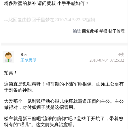
粉多甜蜜的脑补 请问黄叔 小手手感如何？ .
---此回复由惊回千里梦在2010-7-4 5:22:32编辑
编辑
回复此楼
举报
帖子管理
Re:
4楼
王梦思明
2010-07-04 07:25:32
拍桌！
这简直是狐狸精呀！和前期的小陆军师很像。面瘫主公更有
于刘备的神韵。
大爱那个一见到狐狸动心眼儿使坏就霸道压倒的主公。主公
做得对，对付狐媚子就是这招管用。
楼主就是新三贴吧“流浪的信仰”吧？您终于开坑了，带着您
特有的“哏儿”。这文前头真治愈呀。