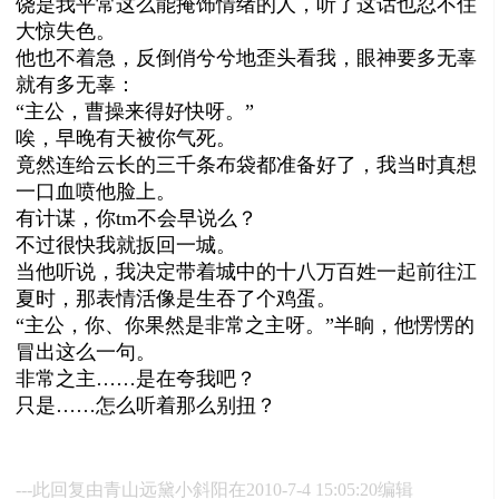
饶是我平常这么能掩饰情绪的人，听了这话也忍不住
大惊失色。
他也不着急，反倒俏兮兮地歪头看我，眼神要多无辜
就有多无辜：
“主公，曹操来得好快呀。”
唉，早晚有天被你气死。
竟然连给云长的三千条布袋都准备好了，我当时真想
一口血喷他脸上。
有计谋，你
tm
不会早说么？
不过很快我就扳回一城。
当他听说，我决定带着城中的十八万百姓一起前往江
夏时，那表情活像是生吞了个鸡蛋。
“主公，你、你果然是非常之主呀。”半晌，他愣愣的
冒出这么一句。
非常之主
……
是在夸我吧？
只是
……
怎么听着那么别扭？
---此回复由青山远黛小斜阳在2010-7-4 15:05:20编辑