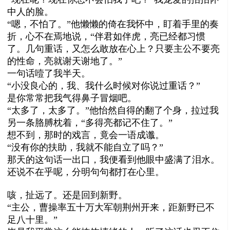
中人的脸。
“嗯，不怕了。”他懒懒的倚在我怀中，盯着手里的奏
折，心不在焉地说，“伴君如伴虎，亮已经都习惯
了。几句重话，又怎么敢放在心上？只要主公不要亮
的性命，亮就谢天谢地了。”
一句话噎了我半天。
“小没良心的，我、我什么时候对你说过重话？”
是你常常把我气得鼻子冒烟吧。
“太多了，太多了。”他怡然自得的翻了个身，拉过我
另一条胳膊枕着，“多得亮都记不住了。”
想不到，那时的戏言，竟会一语成谶。
“没有你的扶助，我就不能自立了吗？”
那天的这句话一出口，我便看到他眼中盛满了泪水。
还说不在乎呢，分明句句都打在心里。
咳，扯远了。还是回到新野。
“主公，曹操率五十万大军朝荆州开来，距新野已不
足八十里。”