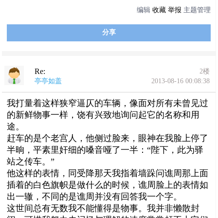
编辑
收藏
举报
主题管理
分享
Re:
2楼
亭亭如盖
2013-08-16 00:08:38
我打量着这样狭窄逼仄的车辆，像面对所有未曾见过
的新鲜物事一样，饶有兴致地询问起它的名称和用
途。
赶车的是个老宫人，他侧过脸来，眼神在我脸上停了
半晌，平素里奸细的嗓音哑了一半：“陛下，此为驿
站之传车。”
他这样的表情，同受降那天我指着墙跺问谯周那上面
插着的白色旗帜是做什么的时候，谯周脸上的表情如
出一辙，不同的是谯周并没有回答我一个字。
这世间总有无数我不能懂得是物事。我并非懒散封