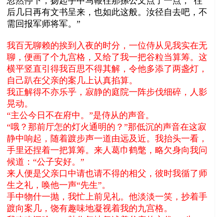
忽然停下，扬起手中马鞭往那摞公文点了一点，“往
后几日再有文书呈来，也如此这般。汝径自去吧，不
需回报军师将军。”
我百无聊赖的挨到入夜的时分，一位侍从见我实在无
聊，便画了个九宫格，又给了我一把谷粒当算筹。这
横平竖直引得我百思不得其解，令他多添了两盏灯，
自己趴在父亲的案几上认真掐算。
我正解得不亦乐乎，寂静的庭院一阵步伐细碎，人影
晃动。
“主公今日不在府中。”是侍从的声音。
“哦？那前厅怎的灯火通明的？”那低沉的声音在这寂
静中响起，随着踱步声一道由远及近。我抬头一看，
手里还捏着一把算筹。来人葛巾鹤氅，略欠身向我问
候道：“公子安好。”
来人便是父亲口中请也请不得的相父，彼时我循了师
生之礼，唤他一声“先生”。
手中物什一抛，我忙上前见礼。他淡淡一笑，抄着手
踱向案几，饶有趣味地凝视着我的九宫格。