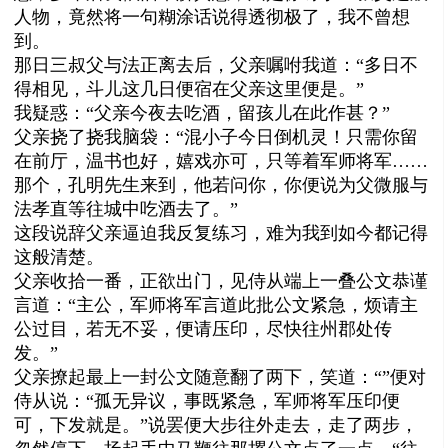
人物，竟然将一句糊涂话说得透彻极了，我不曾想
到。
那日三叔父与法正离去后，父亲嘱咐我道：“多日不
得相见，斗儿这几日便宿在父亲这里便是。”
我疑惑：“父亲今夜去吃酒，留孩儿在此作甚？”
父亲挠了挠我脑袋：“混小子今日倒机灵！只需你留
在前厅，温书也好，嬉戏亦可，只等着军师将军……
那个，孔明先生来到，他若问你，你便说为父微服与
法孝直等往城中吃酒去了。”
这段说辞父亲逼迫我反复练习，难为我到如今都记得
这般清楚。
父亲收拾一番，正欲出门，见侍从端上一叠公文恭谨
言道：“主公，军师将军言道此批公文紧急，烦请主
公过目，若无不妥，便请压印，尽快往州郡处传
发。”
父亲撩起最上一封公文随意翻了两下，笑道：“”便对
侍从说：“孤无异议，事既紧急，军师将军压印便
可，下发就是。”说罢便大步往外走去，走了两步，