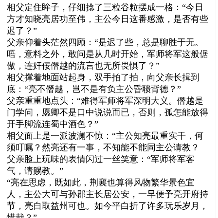
相父定住眸子，仔细捻了三粒谷粒摆成一格：“今日
方才知晓亮居功至伟，主公今日这番感激，是否有些
迟了？”
父亲仰着头茫然四顾：“是迟了些，总是聊胜于无。
唔，意料之外，敢问是从几时开始，军师将军这般倨
傲，连奸佞僭越的流言也无所畏惧了？”
相父撑着地面站起身，双手拍了拍，向父亲长揖到
底：“亮不僭越，岂不是有负主公昏聩背德？”
父亲重重地点头：“难得军师将军深明大义。僭越是
门学问，愿卿不是口中说说而已，否则，孤怎能放得
开手脚流连蜀中酒色？”
相父面上是一派波澜不惊：“主公知亮最重实干，何
须叮嘱？然亮还有一事，不知能不能同主公请教？
父亲脸上玩味的表情闪过一丝笑意：“军师将军客
气，请赐教。”
“亮在思虑，既如此，荆襄也算得风物繁华景色宜
人，主公大可与孙郡主长居公安，一早便予亮开府持
节，亮自取益州可也。如今平白折了许多玩乐岁月，
惜哉？”