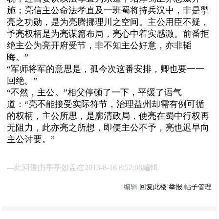
施；亮信主公
命
法孝直及一班蜀将
持兵汉中，
非是掣
亮之功勋，是为亮腾挪理川之空间。
主公用臣不疑，
予亮权柄是为亮谋篇布局，亮心中着实感激。前番拒
绝主公为亮开府受节，非不知主公好意，亦非韬
晦。”
“军师将军的意思是，孤今次这番安排，卿也要一一
回绝。”
“不然，主公。”相父停顿了一下，平缓了语气
道：“亮不能接受实际符节，治理益州却需有例可循
的权柄，主公所思，是廓清政局，使亮在蜀中行权再
无阻力，此亦亮之所想，
即便主公不予，亮也迟早向
主公讨要。
”
---此回復由亭亭如盖在2013-8-16 8:52:08編輯
编辑
回复此楼
举报
帖子管理