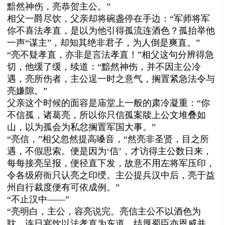
黯然神伤，亮恭贺主公。”
相父一爵尽饮，父亲却将碗盏停在手边：“军师将军
你不喜法孝直，是以为他引得孤流连酒色？孤抬举他
一声“谋主”，却知其绝非君子，为人倒是爽直。”
“亮不疑孝直，亦非是言法孝直！”
相父这句分辨得急
切，他缓了缓，续道：“黯然神伤，并不因主公冷
遇，亮所伤者，主公逞一时之意气，搁置紧急法令与
亮嫌隙。”
父亲这个时候的面容是庙堂上一般的肃冷凝重：“你
不信孤，诸葛亮，所以你只信孤案牍上公文堆叠如
山，以为孤会为私忿搁置军国大事。”
“亮信，”相父忽然提高嗓音，“然亮非圣贤，目之所
遇，不假思索。便是因为‘信’，才访得主公数日来，
每每接亮呈报，便径直下发，故意不用左将军压印，
令各级府衙只认亮之印绶。主公提兵汉中后，亮于益
州自行裁度便有可依成例。”
“不止汉中——”
“亮明白，主公，容亮说完。
亮信主公不以酒色为
耽，连日宴饮以法孝直为东道，结厚蜀臣亦恩威并