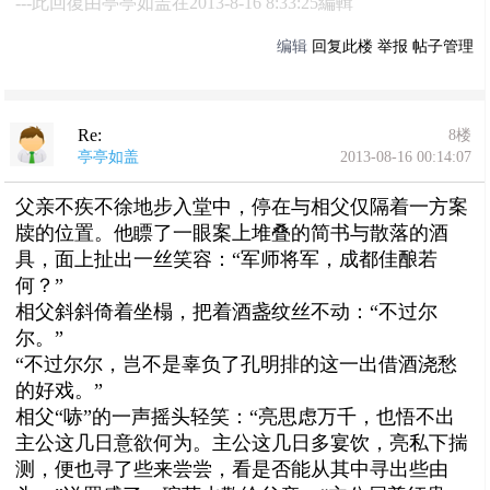
---此回復由亭亭如盖在2013-8-16 8:33:25編輯
编辑
回复此楼
举报
帖子管理
Re:
8楼
亭亭如盖
2013-08-16 00:14:07
父亲不疾不徐地步入堂中，停在与相父仅隔着一方案
牍的位置。他瞟了一眼案上堆叠的简书与散落的酒
具，面上扯出一丝笑容：“军师将军，成都佳酿若
何？”
相父斜斜倚着坐榻，把着酒盏纹丝不动：“不过尔
尔。”
“不过尔尔，岂不是辜负了孔明排的这一出借酒浇愁
的好戏。”
相父“哧”的一声摇头轻笑：“亮思虑万千，也悟不出
主公这几日意欲何为。主公这几日多宴饮，亮私下揣
测，便也寻了些来尝尝，看是否能从其中寻出些由