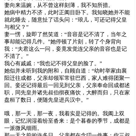
妻向来温婉，从不曾这样刻薄，我不知所措。
她病中精力不济，此时正阖目卧下。我知晓她并不能
就此睡去，随意扯了话头问：“琅儿，可还记得父皇
与相父？”
妻一愣，旋即了然笑道：“音容是记不清了，当年之
事却能记得几件。”她停顿了片刻，转了个身背向
我：“夫君这么一问，妾竟发觉连父亲的音容也是记
不清了。”
我心有戚戚：“我也记不得父皇的脸了。”
她似并未听到我的附和，自顾自道：“幼时举家由襄
阳迁往成都，父亲却领军常驻巴西，家人难得团聚一
回。妾还记得最后一回见到父亲，父亲奉命回成都述
职，同先皇并诸先叔伯彻夜痛饮，大醉而归，只在家
盘桓了数日，便随先皇进兵汉中。”
哦，那一天，那一夜，我着实是记得的。我阖上双
眼，记忆润湿着纷至沓来：是个暮春的季节，成都是
一派微风细雨。
那一天之前的许多日，父亲都在念叨一件事：你三叔