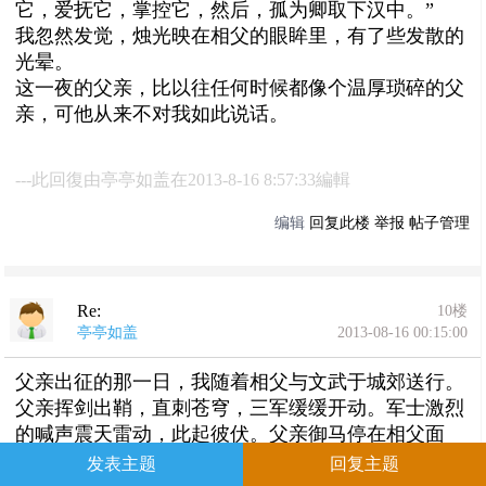
它，爱抚它，掌控它，然后，孤为卿取下汉中。”
我忽然发觉，烛光映在相父的眼眸里，有了些发散的
光晕。
这一夜的父亲，比以往任何时候都像个温厚琐碎的父
亲，可他从来不对我如此说话。
---此回復由亭亭如盖在2013-8-16 8:57:33編輯
编辑
回复此楼
举报
帖子管理
Re:
10楼
亭亭如盖
2013-08-16 00:15:00
父亲出征的那一日，我随着相父与文武于城郊送行。
父亲挥剑出鞘，直刺苍穹，三军缓缓开动。军士激烈
的喊声震天雷动，此起彼伏。父亲御马停在相父面
前，向着城门轻声道：“成都，成都，当孤夺得天下
发表主题
回复主题
的时候，孔明才允孤想一想你。不过，那时候孔明又