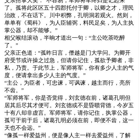
父亲拊掌大笑：“不容易，军师将军终归是记起来
了。孤将此区区五十四郡托付于卿，以卿之才，理民
治政，不在话下。川中积弊，孔明洞若观火。然则，
单单有《蜀科》，为人臣辅弼，料民足矣，为人主执
掌公器，却不能够。”
相父喉结滚动，半晌才道出一句：“主公吃茶吃醉
了。”
父亲正色道：“孤昨日言，僭越是门大学问。为卿开
府受节或许操之过急，但请你记住，孤欲予卿者，非
私，乃责。于此节上，军师将军，你有多少人主的气
度，便请拿出多少人主的气度。”
“主公，为臣者，可忠谏，可讽谏，越主而行，亮所
不齿。”
“军师将军，你是否觉得，刘玄德在前，诸葛孔明但
居其后尽其才便可。刘玄德或不是昏聩背德，今岁五
十有八却非虚言。军师将军，请你记住，执掌公器，
孤可于前于后，诸葛孔明必须在前，即便不齿，这一
天也不会远。”
“像孤一样爱益州，便是像人主一样去爱益州，了解