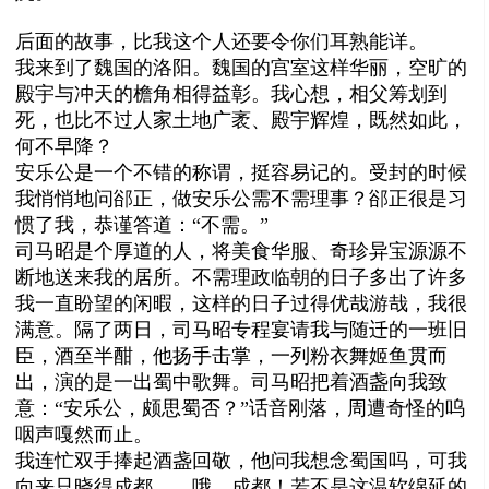
后面的故事，比我这个人还要令你们耳熟能详。
我来到了魏国的洛阳。魏国的宫室这样华丽，空旷的
殿宇与冲天的檐角相得益彰。我心想，相父筹划到
死，也比不过人家土地广袤、殿宇辉煌，既然如此，
何不早降？
安乐公是一个不错的称谓，挺容易记的。受封的时候
我悄悄地问郤正，做安乐公需不需理事？郤正很是习
惯了我，恭谨答道：“不需。”
司马昭是个厚道的人，将美食华服、奇珍异宝源源不
断地送来我的居所。不需理政临朝的日子多出了许多
我一直盼望的闲暇，这样的日子过得优哉游哉，我很
满意。隔了两日，司马昭专程宴请我与随迁的一班旧
臣，酒至半酣，他扬手击掌，一列粉衣舞姬鱼贯而
出，演的是一出蜀中歌舞。司马昭把着酒盏向我致
意：“安乐公，颇思蜀否？”话音刚落，周遭奇怪的呜
咽声嘎然而止。
我连忙双手捧起酒盏回敬，他问我想念蜀国吗，可我
向来只晓得成都……哦，成都！若不是这温软绵延的