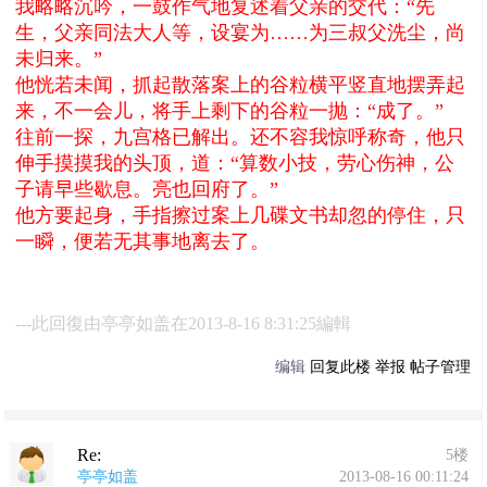
我略略沉吟，一鼓作气地复述着父亲的交代：“先
生，父亲同法大人等，设宴为……为三叔父洗尘，尚
未归来。”
他恍若未闻，抓起散落案上的谷粒横平竖直地摆弄起
来，不一会儿，将手上剩下的谷粒一抛：“成了。”
往前一探，九宫格已解出。还不容我惊呼称奇，他只
伸手摸摸我的头顶，道：“算数小技，劳心伤神，公
子请早些歇息。亮也回府了。”
他方要起身，手指擦过案上几碟文书却忽的停住，只
一瞬，便若无其事地离去了。
---此回復由亭亭如盖在2013-8-16 8:31:25編輯
编辑
回复此楼
举报
帖子管理
Re:
5楼
亭亭如盖
2013-08-16 00:11:24