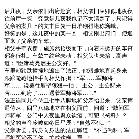
后几夜，父亲依旧出府赴宴，相父依旧应卯似地夜夜
往前厅一探。究竟是几夜我也记不太清楚了，只记得
父亲的案几上的文书日复一日堆砌得堪称巍峨。
好笑的是，这几夜中的某一回，相父刚出府门，便迎
面来了父亲的车辇。
相父手牵衣摆，施施然拾级而下，向着未掀开的车帘
躬身行礼。车辇中纹丝未动，相父头也未抬，高声
道：“臣诸葛亮启主公安好。”
车里却跌跌撞撞地滚出了法正，他艰难地直起身来，
踉踉跄跄地抬手向相父作揖：“军……军师将
军……”说罢往厢壁狠狠一拍：“主公，主公醒来
否……到府了……遇着军师将军……”
法正连同几个侍卫七手八脚地将父亲抬出来。父亲挥
退侍从，四平八稳地立在相父面前，问道：“敢问军
师将军，公门中人夜里聚众饮酒，可犯《蜀科》？”
相父的声音冷峻如冬日星辰：“自然不犯。”
父亲听罢，转身向身边的法正喊道：“不违蜀科，军
师将军治不了你，怕成这样，孬。”