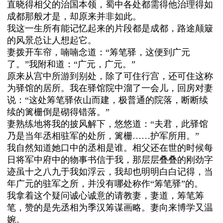
直晓得相父的治国本领，蜀中各处都需得他治理得如
成都那般才是，却原来并非如此。
我这一生所有能记忆起来的片段都是成都，路途颠簸
的风景总让人想起它。
妻拨开车帘，喃喃念道：“筹笔驿，这便到广元
了。”我附和道：“广元，广元。”
原来从宫中所游到别处，除了可住行宫，还可住这称
为驿馆的居所。我在驿馆院中溜了一会儿，回房对妻
说：“这处筹笔驿依山而建，极普通的院落，断断续
续的篱栅倒是砌得错落。”
妻熟练地将我的披风解下，悠悠道：“夫君，此驿馆
乃是当年丞相驻军的处所，篱栅……护军所用。”
我自然知道她口中的丞相是谁。相父还在世的时候每
日将军中府中的物事书信于我，那层层叠叠的刚劲字
迹虽十之八九于我如浮云，我却也明明白白记得，当
年广元的驻军之所，并没有哪处称作“筹笔驿”的。
我拿着这个疑问诚心诚意的请教妻，妻道，筹笔筹
笔，赞的是先丞相为季汉筹谋画略。妻向来博学又温
婉。