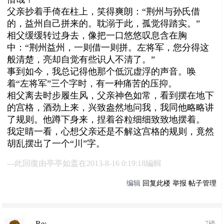
父亲抄着手倚在柱上，笑得爽朗：“荆州与孙氏借
的，益州自己拼来的。耽溺于此，孤觉得踏实。”
相父缓缓转过身去，像把一口悠悠叹息含在胸
中：“荆州益州，一则借一则拼。左将军，您分得这
般清楚，亮却自觉有些识人不清了。”
事到如今，我总记得他那个低沉虚浮的声音。唤
着“左将军”三个字时，有一种痛苦的压抑。
相父离去时步履生风，父亲神色如常，看到摆在地下
的宫格，酒劲上来，兴致盎然地问我，我同他略略讲
了规则。他蹲下身来，捏着谷粒细细致致地摆着。
我定睛一看，心想父亲还是不解这宫格的规则，竟然
胡乱摆出了一个“川”字。
---此回復由亭亭如盖在2013-8-16 0:19:18編輯
编辑
回复此楼
举报
帖子管理
Re:
7楼