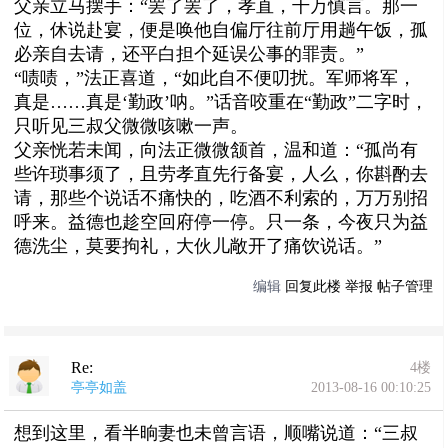
父亲立马摆手：“罢了罢了，孝直，千万慎言。那一
位，休说赴宴，便是唤他自偏厅往前厅用趟午饭，孤
必亲自去请，还平白担个延误公事的罪责。”
“啧啧，”法正喜道，“如此自不便叨扰。军师将军，
真是……真是‘勤政’呐。”话音咬重在“勤政”二字时，
只听见三叔父微微咳嗽一声。
父亲恍若未闻，向法正微微颔首，温和道：“孤尚有
些许琐事须了，且劳孝直先行备宴，人么，你斟酌去
请，那些个说话不痛快的，吃酒不利索的，万万别招
呼来。益德也趁空回府停一停。只一条，今夜只为益
德洗尘，莫要拘礼，大伙儿敞开了痛饮说话。”
编辑
回复此楼
举报
帖子管理
Re:
4楼
亭亭如盖
2013-08-16 00:10:25
想到这里，看半晌妻也未曾言语，顺嘴说道：“三叔