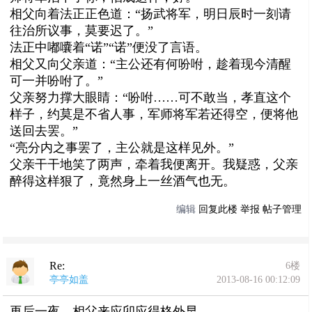
相父向着法正正色道：“扬武将军，明日辰时一刻请
往治所议事，莫要迟了。”
法正中嘟囔着“诺”“诺”便没了言语。
相父又向父亲道：“主公还有何吩咐，趁着现今清醒
可一并吩咐了。”
父亲努力撑大眼睛：“吩咐……可不敢当，孝直这个
样子，约莫是不省人事，军师将军若还得空，便将他
送回去罢。”
“亮分内之事罢了，主公就是这样见外。”
父亲干干地笑了两声，牵着我便离开。我疑惑，父亲
醉得这样狠了，竟然身上一丝酒气也无。
编辑
回复此楼
举报
帖子管理
Re:
6楼
亭亭如盖
2013-08-16 00:12:09
再后一夜，相父来应卯应得格外早。