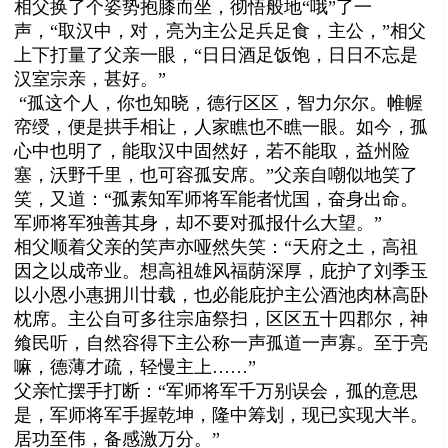
相父换了个姿势抱膝而坐，彻悟般地“哦”了一
声，“取汉中，对，亮为主公足兵足食，主公，”相父
上下打量了父亲一眼，“日日酒足饭饱，日日不忘是
汉室宗亲，甚好。”
“孤这个人，你也知晓，德行区区，智力尔尔。帷幄
帟绶，便是拱手相让，人家瞧也不瞧一眼。如今，孤
心中也明了，能取汉中固然好，若不能取，益州险
塞，沃野千里，也可容孤安席。”父亲自嘲似地笑了
笑，又道：“孤素知军师将军能者忧国，奋身出命。
军师将军独善其身，却不要对孤报什么大望。”
相父顺着父亲的笑声亦哑然失笑：“天府之土，高祖
因之以成帝业。想高祖雄风福荫深厚，庇护了刘季玉
以小恩小惠拥川廿载，也必能庇护主公酒池肉林高卧
枕席。主公自可多往宗庙祭扫，区区五十四郡尔，神
飨民听，自然容得下主公称一声孤道一声寡。至于亮
嘛，德薄才疏，轻慢主上……”
父亲忙摆手打断：“军师将军千万别误会，孤的意思
是，军师将军手握乾坤，隆中筹划，现已实现大半。
居功至伟，备感激万分。”