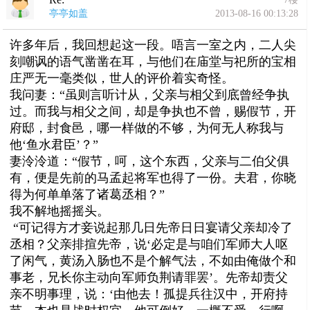
亭亭如盖
2013-08-16 00:13:28
许多年后，我回想起这一段。唔言一室之内，二人尖
刻嘲讽的语气凿凿在耳，与他们在庙堂与祀所的宝相
庄严无一毫类似，世人的评价着实奇怪。
我问妻：“虽则言听计从，父亲与相父到底曾经争执
过。而我与相父之间，却是争执也不曾，赐假节，开
府邸，封食邑，哪一样做的不够，为何无人称我与
他‘鱼水君臣’？”
妻泠泠道：“假节，呵，这个东西，父亲与二伯父俱
有，便是先前的马孟起将军也得了一份。夫君，你晓
得为何单单落了诸葛丞相？”
我不解地摇摇头。
“可记得方才妾说起那几日先帝日日宴请父亲却冷了
丞相？父亲排揎先帝，说‘必定是与咱们军师大人呕
了闲气，黄汤入肠也不是个解气法，不如由俺做个和
事老，兄长你主动向军师负荆请罪罢’。先帝却责父
亲不明事理，说：‘由他去！孤提兵往汉中，开府持