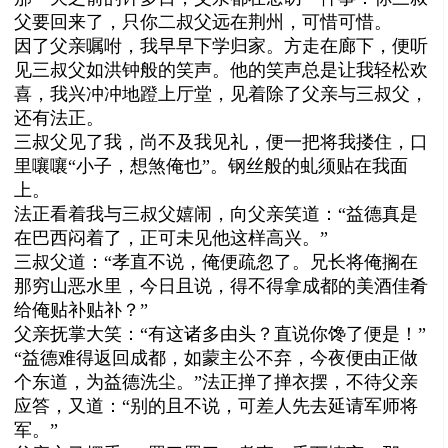
父要回来了，只你二叔父远在荆州，可惜可惜。
因了父亲嘱咐，我早早下学归家。方走在廊下，便听
见三叔父如洪钟般的笑声。他的笑声总是让我轻松欢
喜，我兴冲冲地蹬上厅堂，见着除了父亲与三叔父，
还有法正。
三叔父见了我，尚不及我见礼，便一把将我搂住，口
里嚷嚷“小子，想煞俺也”。钢丝般的虬须贴在我面
上。
法正看着我与三叔父嬉闹，向父亲笑道：“益德真是
在巴西闷着了，正可未见他这样高兴。”
三叔父道：“孝直不说，俺便疏忽了。兄长将俺搁在
那穷山恶水里，今日且说，得不得拿成都的美酒佳肴
给俺贴补贴补？”
父亲抚掌大笑：“有这诸多由头？直说你馋了便是！”
“益德难得返回成都，如蒙主公不弃，今夜便由正做
个东道，为益德洗尘。”法正掸了掸衣摆，不待父亲
应答，又道：“别的且不说，可差人先去延请军师将
军。”