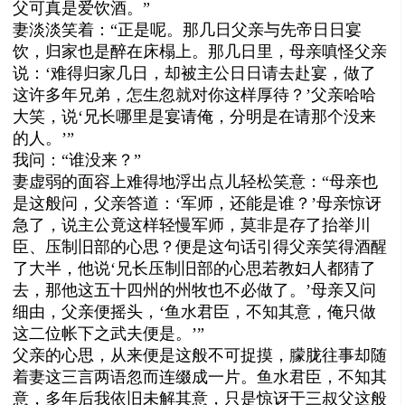
父可真是爱饮酒。”
妻淡淡笑着：“正是呢。那几日父亲与先帝日日宴
饮，归家也是醉在床榻上。那几日里，母亲嗔怪父亲
说：‘难得归家几日，却被主公日日请去赴宴，做了
这许多年兄弟，怎生忽就对你这样厚待？’父亲哈哈
大笑，说‘兄长哪里是宴请俺，分明是在请那个没来
的人。’”
我问：“谁没来？”
妻虚弱的面容上难得地浮出点儿轻松笑意：“母亲也
是这般问，父亲答道：‘军师，还能是谁？’母亲惊讶
急了，说主公竟这样轻慢军师，莫非是存了抬举川
臣、压制旧部的心思？便是这句话引得父亲笑得酒醒
了大半，他说‘兄长压制旧部的心思若教妇人都猜了
去，那他这五十四州的州牧也不必做了。’母亲又问
细由，父亲便摇头，‘鱼水君臣，不知其意，俺只做
这二位帐下之武夫便是。’”
父亲的心思，从来便是这般不可捉摸，朦胧往事却随
着妻这三言两语忽而连缀成一片。鱼水君臣，不知其
意，多年后我依旧未解其意，只是惊讶于三叔父这般