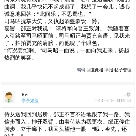
曲调，我几乎快记不起成都了。我想了一会儿，诚心
诚意地回答：“此间乐，不思蜀也。”
司马昭抚掌大笑，又执起酒盏豪饮一爵。
宴罢，郤正对我说：“请将军向晋王致谢。”我随着宫
人引路至司马昭面前，司马昭正与贾充言语，见我来
了，拍拍贾充的肩膀，向他睨了个眼色。
“何况姜维啊。”司马昭一面说，一面向我走来，扬起
热烈的笑容。
编辑
回复此楼
举报
帖子管理
Re:
3楼
亭亭如盖
2013-08-16 00:09:44
侍从送我回到居所，郤正不言不语地跟了我一路。我
信步而入，抻开双臂，由着侍从为我更衣。郤正停住
脚步，立于廊下，我回头望他一眼：“哦，令先，还