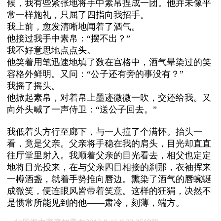
候，我有些紧张地将手中素帛捏成一团。他并未像平
常一样施礼，只屈了四指向我招手。
我上前，愈发清晰地闻着了酒气。
他接过我手中素帛：“摆不出？”
我不好意思地点点头。
他笑着用笔迅速地填了数在宫格中，酒气晕染过的笑
容格外鲜明。又问：“公子还有旁的事没有？”
我摇了摇头。
他掀起素帛，对着帛上墨迹微微一吹，交还给我。又
向外头喊了一声侍卫：“送公子回去。”
我低着头方行至廊下，与一人撞了个满怀。抬头一
看，竟是父亲。父亲将手稳在我的肩头，目光却直直
往厅堂里射入。我顺着父亲的目光看去，相父也定定
地将目光投来，在与父亲四目相接的刹那，衣袖挥来
一樽酒盏，就着手势推向唇边。熏染了酒气的唇蜿蜒
成微笑，便连眼风皆带着笑意。这样的狂狷，决然不
是惯常所能见到的他——肃冷，刻薄，端方。