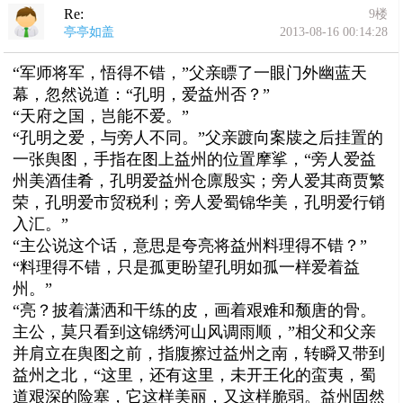
Re:
9楼
亭亭如盖
2013-08-16 00:14:28
“军师将军，悟得不错，”父亲瞟了一眼门外幽蓝天
幕，忽然说道：“孔明，爱益州否？”
“天府之国，岂能不爱。”
“孔明之爱，与旁人不同。”父亲踱向案牍之后挂置的
一张舆图，手指在图上益州的位置摩挲，“旁人爱益
州美酒佳肴，孔明爱益州仓廪殷实；旁人爱其商贾繁
荣，孔明爱市贸税利；旁人爱蜀锦华美，孔明爱行销
入汇。”
“主公说这个话，意思是夸亮将益州料理得不错？”
“料理得不错，只是孤更盼望孔明如孤一样爱着益
州。”
“亮？披着潇洒和干练的皮，画着艰难和颓唐的骨。
主公，莫只看到这锦绣河山风调雨顺，”相父和父亲
并肩立在舆图之前，指腹擦过益州之南，转瞬又带到
益州之北，“这里，还有这里，未开王化的蛮夷，蜀
道艰深的险塞，它这样美丽，又这样脆弱。益州固然