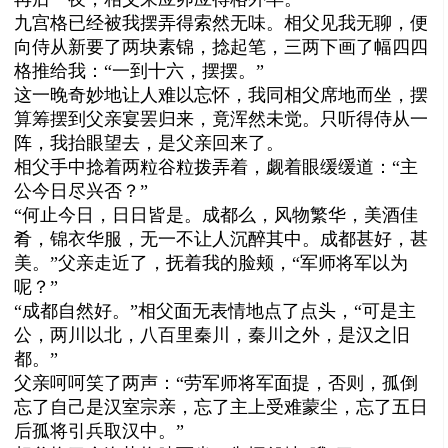
九宫格已经被我摆弄得索然无味。相父见我无聊，便
向侍从新要了两块素锦，捻起笔，三两下画了幅四四
格推给我：“一到十六，摆摆。”
这一晚奇妙地让人难以忘怀，我同相父席地而坐，摆
算筹摆到父亲宴罢归来，竟浑然未觉。只听得侍从一
阵，我抬眼望去，是父亲回来了。
相父手中捻着两粒谷粒拨弄着，觑着眼缓缓道：“主
公今日尽兴否？”
“何止今日，日日皆是。成都么，风物繁华，美酒佳
肴，锦衣华服，无一不让人沉醉其中。成都甚好，甚
美。”父亲走近了，抚着我的脸颊，“军师将军以为
呢？”
“成都自然好。”相父面无表情地点了点头，“可是主
公，两川以北，八百里秦川，秦川之外，是汉之旧
都。”
父亲呵呵笑了两声：“劳军师将军面提，否则，孤倒
忘了自己是汉室宗亲，忘了主上受难蒙尘，忘了五日
后孤将引兵取汉中。”