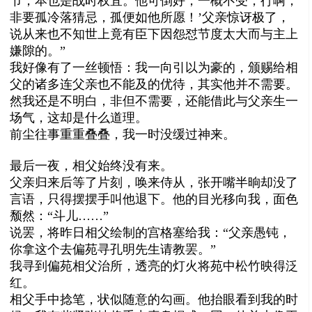
节，本也是战时权宜。他可倒好，一概不受，行啊，
非要孤冷落猜忌，孤便如他所愿！’父亲惊讶极了，
说从来也不知世上竟有臣下因怨怼节度太大而与主上
嫌隙的。”
我好像有了一丝顿悟：我一向引以为豪的，颁赐给相
父的诸多连父亲也不能及的优待，其实他并不需要。
然我还是不明白，非但不需要，还能借此与父亲生一
场气，这却是什么道理。
前尘往事重重叠叠，我一时没缓过神来。
最后一夜，相父始终没有来。
父亲归来后等了片刻，唤来侍从，张开嘴半晌却没了
言语，只得摆摆手叫他退下。他的目光移向我，面色
颓然：“斗儿……”
说罢，将昨日相父绘制的宫格塞给我：“父亲愚钝，
你拿这个去偏苑寻孔明先生请教罢。”
我寻到偏苑相父治所，透亮的灯火将苑中松竹映得泛
红。
相父手中捻笔，状似随意的勾画。他抬眼看到我的时