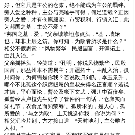
好，但它只是主公的仓廪，绝不能成为主公的羁绊。
旁人爱之种种，主公与亮唾手可得，何足道哉？正因
旁人之爱，才有仓廪殷实、市贸税利、行销入汇，此
为邦国之基，主公不爱？”
“邦国之基，爱，”父亲诚挚地点点头，“基，墙始
也，却非上层之筑。你可知，为政者所求是什么？”
相父不假思索：“风物繁华，民殷国富，开疆拓土，
由乱入治。”
父亲摇摇头，轻笑道：“孔明，你说风物繁华，民殷
国富，那益州本不需易主；开疆拓土，由乱入治，孤
只问你，为何需是你我？若说政归刘氏，季玉景升，
哪个不比孤这个织席贩屦的皇叔来得名正言顺？若说
才德，平心而论，曹公及帐下文武，强川中百倍矣。
孤曾经从卢植先生处学了管仲的一句话，‘仓廪实而
知礼节，衣食足而知荣辱’。孤所求的，是人心，孤
所爱的，‘与之为取’。上天挑选你我，你说为何？”
相父沉吟片刻，方才接口道：“天时地利，主公唯占
人和。”