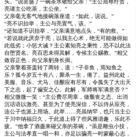
头。”说罢盛了一碗茶水敬给父亲：“主公屈尊纡贵，
亮请主公吃茶，主公坐。”
父亲毫无客气地接碗落座道：“如此，说说。”
“亮不识抬举，主公与亮置气，该。”
“还知道不识抬举，”父亲满意地点头，“有的救。”
“若说就此厌弃于亮，以我主心术，绝无可能做得如
此低劣；小惩大诫？主公素知亮之秉性，恐不以此法
自堕贤名。亮百思未得其解，专候主公赐教。”相父
敛容正色，向父亲躬身长揖。
父亲擎着茶盖转了两转，道：“子非鱼，焉知鱼之
乐？孤今岁五十有八，厮杀一生，倦了。益州此处，
美服、音乐、犬马、佳酿应有尽有，令孤失了大出天
下之志，起了偏安之心。此解，军师将军满意否？”
相父微微一笑：“主公费尽周章，做颓丧之态、出消
沉话语以激亮。甚至为了使亮深信，不以侍从应亮，
连公子也派上用场。此举……亮虽纳罕，也只当主公
于川中纳福日久，于此道上得了些风雅谐趣，乐此不
疲。”他拿了酒盏来碰父亲的茶碗，“虽是雕虫小技，
主公与法孝直一唱一和，亦足以骗亮一时蒙蔽心志，