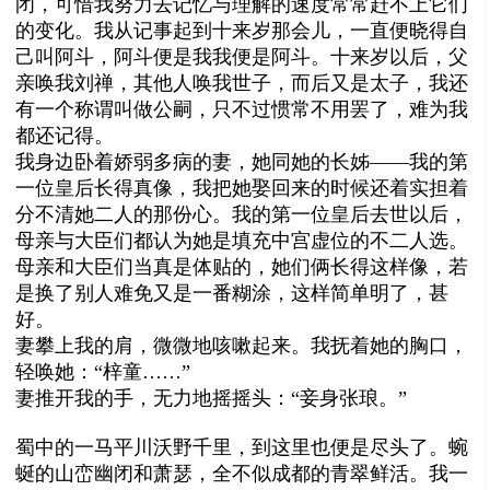
闭，可惜我努力去记忆与理解的速度常常赶不上它们
的变化。我从记事起到十来岁那会儿，一直便晓得自
己叫阿斗，阿斗便是我我便是阿斗。十来岁以后，父
亲唤我刘禅，其他人唤我世子，而后又是太子，我还
有一个称谓叫做公嗣，只不过惯常不用罢了，难为我
都还记得。
我身边卧着娇弱多病的妻，她同她的长姊——我的第
一位皇后长得真像，我把她娶回来的时候还着实担着
分不清她二人的那份心。我的第一位皇后去世以后，
母亲与大臣们都认为她是填充中宫虚位的不二人选。
母亲和大臣们当真是体贴的，她们俩长得这样像，若
是换了别人难免又是一番糊涂，这样简单明了，甚
好。
妻攀上我的肩，微微地咳嗽起来。我抚着她的胸口，
轻唤她：“梓童……”
妻推开我的手，无力地摇摇头：“妾身张琅。”
蜀中的一马平川沃野千里，到这里也便是尽头了。蜿
蜒的山峦幽闭和萧瑟，全不似成都的青翠鲜活。我一