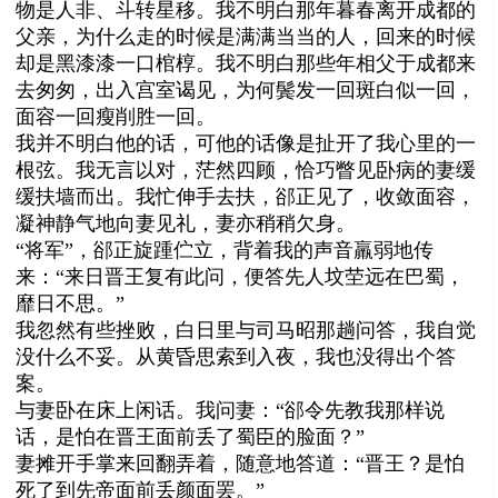
物是人非、斗转星移。我不明白那年暮春离开成都的
父亲，为什么走的时候是满满当当的人，回来的时候
却是黑漆漆一口棺椁。我不明白那些年相父于成都来
去匆匆，出入宫室谒见，为何鬓发一回斑白似一回，
面容一回瘦削胜一回。
我并不明白他的话，可他的话像是扯开了我心里的一
根弦。我无言以对，茫然四顾，恰巧瞥见卧病的妻缓
缓扶墙而出。我忙伸手去扶，郤正见了，收敛面容，
凝神静气地向妻见礼，妻亦稍稍欠身。
“将军”，郤正旋踵伫立，背着我的声音羸弱地传
来：“来日晋王复有此问，便答先人坟茔远在巴蜀，
靡日不思。”
我忽然有些挫败，白日里与司马昭那趟问答，我自觉
没什么不妥。从黄昏思索到入夜，我也没得出个答
案。
与妻卧在床上闲话。我问妻：“郤令先教我那样说
话，是怕在晋王面前丢了蜀臣的脸面？”
妻摊开手掌来回翻弄着，随意地答道：“晋王？是怕
死了到先帝面前丢颜面罢。”