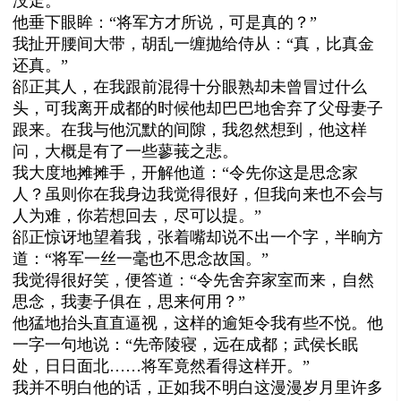
没走。”
他垂下眼眸：“将军方才所说，可是真的？”
我扯开腰间大带，胡乱一缠抛给侍从：“真，比真金
还真。”
郤正其人，在我跟前混得十分眼熟却未曾冒过什么
头，可我离开成都的时候他却巴巴地舍弃了父母妻子
跟来。在我与他沉默的间隙，我忽然想到，他这样
问，大概是有了一些蓼莪之悲。
我大度地摊摊手，开解他道：“令先你这是思念家
人？虽则你在我身边我觉得很好，但我向来也不会与
人为难，你若想回去，尽可以提。”
郤正惊讶地望着我，张着嘴却说不出一个字，半晌方
道：“将军一丝一毫也不思念故国。”
我觉得很好笑，便答道：“令先舍弃家室而来，自然
思念，我妻子俱在，思来何用？”
他猛地抬头直直逼视，这样的逾矩令我有些不悦。他
一字一句地说：“先帝陵寝，远在成都；武侯长眠
处，日日面北……将军竟然看得这样开。”
我并不明白他的话，正如我不明白这漫漫岁月里许多