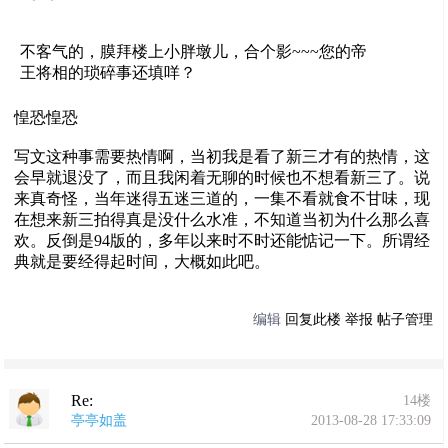
不客气的，膜拜楼上小胖墩儿，合个影~~~您的帝
王将相的琐碎事还填咩？
惶恐惶恐
写文这种事需要热情啊，当初我是看了新三才有的热情，这
会早就退没了，而且我闲着无聊的时候也不想看新三了。说
来真奇怪，当年迷得五迷三道的，一集不看就食不甘味，现
在想来新三拍得真是没什么水准，不知道当初为什么那么喜
欢。反倒是94版的，多年以来时不时还能惦记一下。所谓经
典就是要经得起时间，大概如此吧。
编辑
回复此楼
举报
帖子管理
Re:
14楼
亭亭如盖
2013-08-28 17:33:09