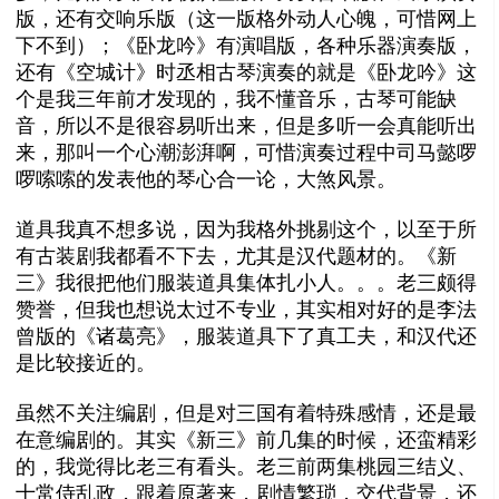
版，还有交响乐版（这一版格外动人心魄，可惜网上
下不到）；《卧龙吟》有演唱版，各种乐器演奏版，
还有《空城计》时丞相古琴演奏的就是《卧龙吟》这
个是我三年前才发现的，我不懂音乐，古琴可能缺
音，所以不是很容易听出来，但是多听一会真能听出
来，那叫一个心潮澎湃啊，可惜演奏过程中司马懿啰
啰嗦嗦的发表他的琴心合一论，大煞风景。
道具我真不想多说，因为我格外挑剔这个，以至于所
有古装剧我都看不下去，尤其是汉代题材的。《新
三》我很把他们服装道具集体扎小人。。。老三颇得
赞誉，但我也想说太过不专业，其实相对好的是李法
曾版的《诸葛亮》，服装道具下了真工夫，和汉代还
是比较接近的。
虽然不关注编剧，但是对三国有着特殊感情，还是最
在意编剧的。其实《新三》前几集的时候，还蛮精彩
的，我觉得比老三有看头。老三前两集桃园三结义、
十常侍乱政，跟着原著来，剧情繁琐，交代背景，还