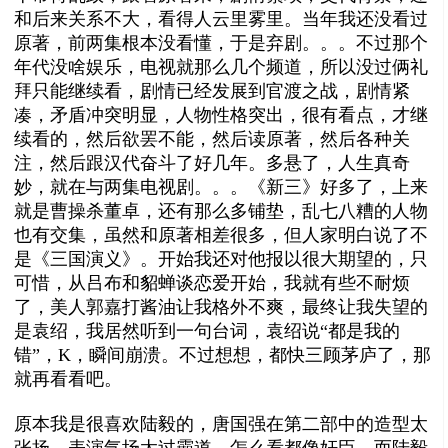
和后来关系不大，看得人云里雾里。当年我还没看过
原著，前两集根本没看懂，于是弃剧。。。不过那个
年代没啥娱乐，电视就那么几个频道，所以没过俩礼
拜只能继续看，剧情已经发展到官渡之战，剧情紧
凑，矛盾冲突明显，人物性格突出，很有看点，才继
续看的，然后欲罢不能，然后读原著，然后各种关
注，然后跟汉代奋斗了好几年。多悬了，人生真奇
妙，就在与两集电视剧。。。《新三》好多了，上来
就是曹操杀董卓，还有那么多铺垫，乱七八糟的人物
也有交集，虽然和原著相差很多，但人家明白说了不
是《三国演义》。开始我还对他报以很大期望的，只
可惜，从吕布和貂蝉谈恋爱开始，我就有些不耐烦
了，美人郭嘉打酱油让我格外不爽，最终让我失望的
是袁绍，我居然听到一句台词，袁绍说“都是我的
错”，K，瞬间崩溃。不过想想，都快三顾茅庐了，那
就再看看吧。
原本我是很喜欢陆毅的，唐国强在第二部中的造型太
张扬，表演气场太过霸道，怎么看都像奸臣。而陆毅