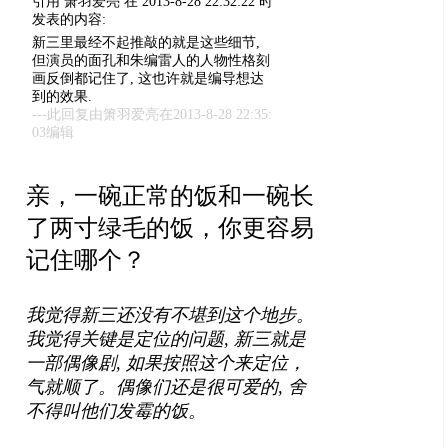
引用 箫羽爱亮 在 2013-8-28 22:32:22 时
发表的内容:
新三里最经不起推敲的就是这些细节,
但演员的面孔和朱编雷人的人物性格刻
画反倒都记住了, 这也许就是编导想达
到的效果.
---此回复由箫羽爱亮在2013-8-28 22:35:
03编辑
亲，一碗正常的饭和一碗长
了两寸绿毛的饭，你更容易
记住哪个？
我觉得新三还没有不堪到这个地步。
我觉得关键是定位的问题, 新三就是
一部偶像剧, 如果按照这个来定位，
气就顺了。偶像们还是很可爱的, 舍
不得叫他们发霉的饭。