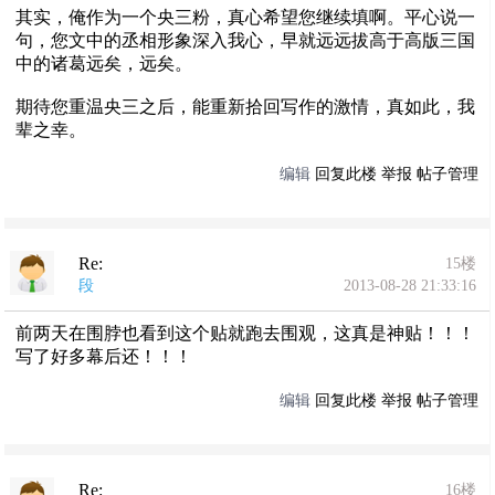
其实，俺作为一个央三粉，真心希望您继续填啊。平心说一
句，您文中的丞相形象深入我心，早就远远拔高于高版三国
中的诸葛远矣，远矣。
期待您重温央三之后，能重新拾回写作的激情，真如此，我
辈之幸。
编辑
回复此楼
举报
帖子管理
Re:
15楼
段
2013-08-28 21:33:16
前两天在围脖也看到这个贴就跑去围观，这真是神贴！！！
写了好多幕后还！！！
编辑
回复此楼
举报
帖子管理
Re:
16楼