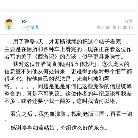
Re:
11楼
小胖墩儿
2013-08-28 17:08:16
用了整整
天，才断断续续的把这个帖子看完——
5
主要是在厕所和各种车上看完的…现在正在看这位作
者写的关于《西游记》的杂谈，似乎更具趣味性。
我对这位作者简直佩服得五体投地，这么庞大的
信息量不知他从何处得来，更难得的是对每个细节都
很考究。按他自己的说法是，来自地摊和网
络。。。。。问题是他是如何把这些庞杂的信息统筹
整合的，真是不可思议。这位作者的年纪应该和我差
不多，或者还要小我一两岁，这叫我情何以堪。
看完之后，我热血沸腾，找到老版三国，再看一遍
~
感谢亭亭如盖姑娘，介绍这么好的东东。