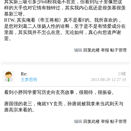
其实新三吸引多少loli粉我毫不在意，但看到坛子里像您这
样的大手也对它情有独钟过，其实我内心底还是很羡慕很羡
慕新三呀。
BTW, 其实俺看《帝王将相》真不是看F的。我所喜欢的，
是您对刘葛二人张扬人性的诠释，至于是不是有情爱成分在
里面，其实我并不怎么在意。无论如何，真心向您道声谢
罢。
编辑
回复此楼
举报
帖子管理
Re:
23楼
王梦思明
2013-08-29 12:27:19
看到小胖同学要写历史向玄亮故事，很期待，很振奋。
唐国强的老三，俺就YY玄亮，孙唐就被我拿来当武则天与
唐高宗来看的。
编辑
回复此楼
举报
帖子管理