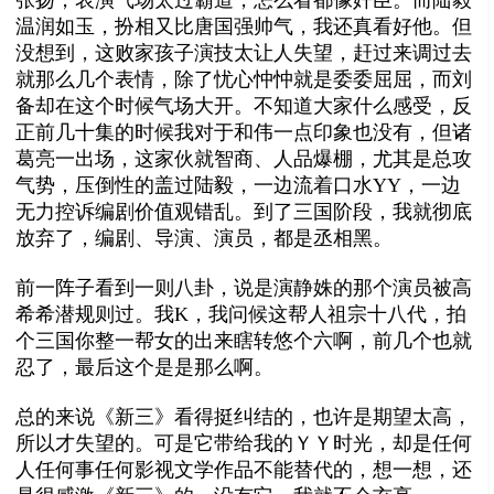
温润如玉，扮相又比唐国强帅气，我还真看好他。但
没想到，这败家孩子演技太让人失望，赶过来调过去
就那么几个表情，除了忧心忡忡就是委委屈屈，而刘
备却在这个时候气场大开。不知道大家什么感受，反
正前几十集的时候我对于和伟一点印象也没有，但诸
葛亮一出场，这家伙就智商、人品爆棚，尤其是总攻
气势，压倒性的盖过陆毅，一边流着口水YY，一边
无力控诉编剧价值观错乱。到了三国阶段，我就彻底
放弃了，编剧、导演、演员，都是丞相黑。
前一阵子看到一则八卦，说是演静姝的那个演员被高
希希潜规则过。我K，我问候这帮人祖宗十八代，拍
个三国你整一帮女的出来瞎转悠个六啊，前几个也就
忍了，最后这个是是那么啊。
总的来说《新三》看得挺纠结的，也许是期望太高，
所以才失望的。可是它带给我的ＹＹ时光，却是任何
人任何事任何影视文学作品不能替代的，想一想，还