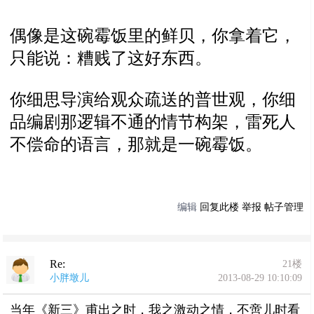
偶像是这碗霉饭里的鲜贝，你拿着它，
只能说：糟贱了这好东西。
你细思导演给观众疏送的普世观，你细
品编剧那逻辑不通的情节构架，雷死人
不偿命的语言，那就是一碗霉饭。
编辑
回复此楼
举报
帖子管理
Re:
21楼
小胖墩儿
2013-08-29 10:10:09
当年《新三》甫出之时，我之激动之情，不啻儿时看