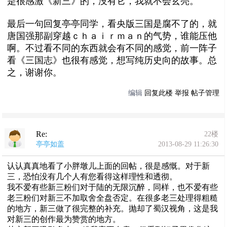
是很感激《新三》的，没有它，我就不会玄亮。
最后一句回复亭亭同学，看央版三国是腐不了的，就
唐国强那副穿越ｃｈａｉｒｍａｎ的气势，谁能压他
啊。不过看不同的东西就会有不同的感觉，前一阵子
看《三国志》也很有感觉，想写纯历史向的故事。总
之，谢谢你。
编辑
回复此楼
举报
帖子管理
Re:
22楼
亭亭如盖
2013-08-29 11:26:30
认认真真地看了小胖墩儿上面的回帖，很是感慨。对于新
三，恐怕没有几个人有您看得这样理性和透彻。
我不爱有些新三粉们对于陆的无限沉醉，同样，也不爱有些
老三粉们对新三不加取舍全盘否定。在很多老三处理得粗糙
的地方，新三做了很完整的补充。抛却了蜀汉视角，这是我
对新三的创作最为赞赏的地方。