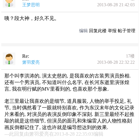
王梦思明
2013-08-28 21:42:03
咦？段大神，好久不见。
编辑
回复此楼
举报
帖子管理
Re:
17楼
箫羽爱亮
2013-08-28 22:32:22
那个叫李洪涛的, 演太史慈的, 是我喜欢的古装男演员扮相.
还有一个男演员, 不知道叫什么名字, 在长河东逝里演张煌
言, 我在明行赋的MV里看到的, 也喜欢那个形象.
老三里最让我喜欢的是细节, 道具服装, 人物的举手投足, 礼
节, 当时偶然看了一眼就特别喜欢, 作为东汉末年的文化记录
片来看的, 对演员的表演反倒印象不深刻. 新三里最经不起推
敲的就是这些细节, 但演员的面孔和朱编雷人的人物性格刻
画反倒都记住了, 这也许就是编导想达到的效果.
---此回复由箫羽爱亮在2013-8-28 22:35:03编辑