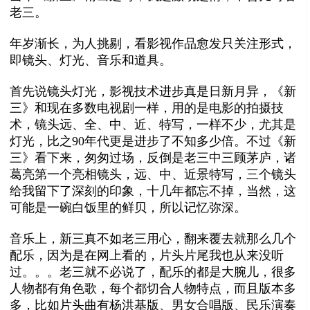
老三。
年岁渐长，为人挑剔，看影视作品愈发只关注形式，
即镜头、灯光、音乐和道具。
首先说镜头灯光，影视技术进步真是日新月异，《新
三》和现在多数电视剧一样，用的是电影的拍摄技
术，镜头远、全、中、近、特写，一样不少，尤其是
灯光，比之90年代更是进步了不知多少倍。不过《新
三》看下来，匆匆过场，反倒是老三中三顾茅庐，诸
葛亮第一个亮相镜头，远、中、近景特写，三个镜头
给我留下了深刻的印象，十几年都忘不掉，当然，这
可能是一碗白饭里的鲜贝，所以记忆弥深。
音乐上，新三真不如老三用心，翻来覆去就那么几个
配乐，因为是在网上看的，片头片尾我也从来没听
过。。。老三就不必说了，配乐的都是大腕儿，很多
人物都有角色歌，每个都切合人物特点，而且版本多
多，比如片头曲有杨洪基版、男女合唱版、民乐演奏