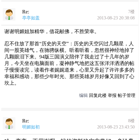
Re:
7楼
亭亭如盖
2013-08-23 20:38:08
谢谢明媚姐加精华，借花献佛，不胜荣幸。
忍不住放了那首“历史的天空”：历史的天空闪过几颗星，人
间一股英雄气，在驰骋纵横。听着听着，忽然很神经地掉了
几颗眼泪下来。94版三国演义陪伴了我走过了十几年的岁
月，今天坐在电脑面前，凝神静气地把这五张洋洋洒洒的帖
子慢慢读完，读着作者娓娓道来，心里又升起了许许多多的
幸福和感动，那些少年时光、那些英雄岁月好像又回到了心
坎上。
编辑
回复此楼
举报
帖子管理
Re:
8楼
明媚如初
2013-08-23 23:43:50