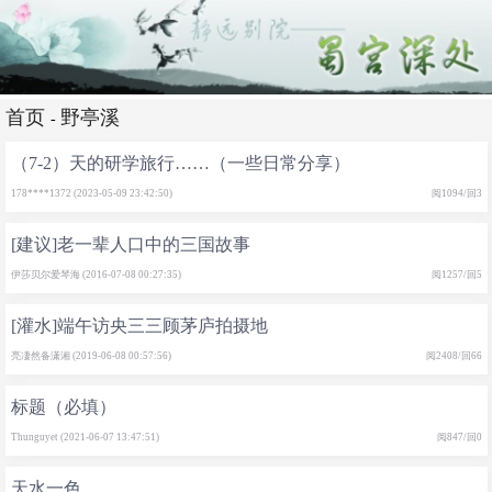
首页
野亭溪
-
（7-2）天的研学旅行……（一些日常分享）
178****1372 (2023-05-09 23:42:50)
阅1094/回3
[建议]老一辈人口中的三国故事
伊莎贝尔爱琴海 (2016-07-08 00:27:35)
阅1257/回5
[灌水]端午访央三三顾茅庐拍摄地
亮凄然备潇湘 (2019-06-08 00:57:56)
阅2408/回66
标题（必填）
Thunguyet (2021-06-07 13:47:51)
阅847/回0
天水一色