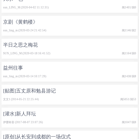
sun_LING_M (2020-04-02 11:12:31)
阅1401/回0
京剧《黄鹤楼》
sun_ling_m (2020-03-24 21:42:54)
阅1146/回2
半日之思之梅花
SUN_LING_M (2020-03-18 16:41:52)
阅1164/回0
益州往事
sun_ling_m (2020-03-14 10:17:29)
阅1438/回8
[贴图]五丈原和勉县游记
文文1 (2014-05-21 22:25:44)
阅5051/回53
[灌水]新人拜坛
伊蕾聆音 (2017-08-07 23:07:26)
阅1047/回8
[原创]从长安到成都的一场仪式