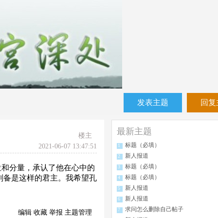
发表主题
回复
最新主题
楼主
标题（必填）
2021-06-07 13:47:51
1
新人报道
2
标题（必填）
位和分量，承认了他在心中的
3
刘备是这样的君主。我希望孔
标题（必填）
4
新人报道
5
新人报道
6
求问怎么删除自己帖子
7
编辑
收藏
举报
主题管理