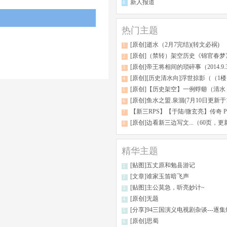
新人报道
8
热门主题
[原创]逝水（2月7完结)(转文必祸)
1
[原创]（禁转）架空历史《锦官春梦》(10.3完坑于24
2
[原创]帝王将相间的琐碎事（2014.9.
3
[原创][历史清水向]浮世掠影（（1楼目录）
4
[原创]【历史架空】一例蜉蝣（清水，重生，慎入，禁转，第
5
[原创]鱼水之盟.泉涸(7月10日更新于101
6
【新三RPS】【于陆/微玄亮】传奇 P166 【全
7
[原创]边看新三边写文...（60页，更新番外，但还有没完没了的100问）（@@@@@@
8
精华主题
[贴图]五丈原和勉县游记
1
[文章]谁家玉笛暗飞声
2
[贴图]主公莫急，听亮妙计~
3
[原创]无题
4
[分享]94三国演义电视剧杂谈---逐集爆料，堪
5
[原创]思蜀
6