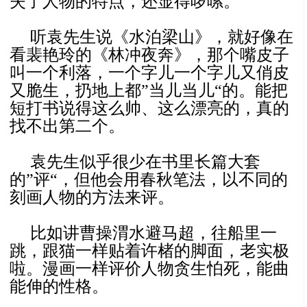
失了人物的特点，还显得啰嗦。
听袁先生说《水泊梁山》，就好像在
看裴艳玲的《林冲夜奔》，那个嘴皮子
叫一个利落，一个字儿一个字儿又俏皮
又脆生，扔地上都”当儿当儿“的。能把
短打书说得这么帅、这么漂亮的，真的
找不出第二个。
袁先生似乎很少在书里长篇大套
的”评“，但他会用春秋笔法，以不同的
刻画人物的方法来评。
比如讲曹操渭水避马超，往船里一
跳，跟猫一样贴着许楮的脚面，老实极
啦。漫画一样评价人物贪生怕死，能曲
能伸的性格。