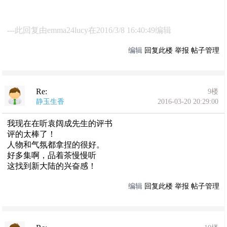
---此回复由emma24lucy在2016/3/8 16:40:49编辑
编辑
回复此楼
举报
帖子管理
Re:
9楼
静玉生香
2016-03-20 20:29:00
我现在在听袁阔成先生的评书
评的太棒了！
人物和气氛都拿捏的很好。
好多集啊，品着茶慢慢听
这找到新大陆的兴奋感！
编辑
回复此楼
举报
帖子管理