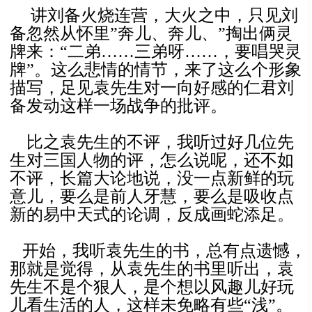
讲刘备火烧连营，大火之中，只见刘
备忽然从怀里”奔儿、奔儿、”掏出俩灵
牌来：“二弟……三弟呀……，要唱哭灵
牌”。这么悲情的情节，来了这么个形象
描写，足见袁先生对一向好感的仁君刘
备发动这样一场战争的批评。
比之袁先生的不评，我听过好几位先
生对三国人物的评，怎么说呢，还不如
不评，长篇大论地说，没一点新鲜的玩
意儿，要么是前人牙慧，要么是吸收点
新的易中天式的论调，反成画蛇添足。
开始，我听袁先生的书，总有点遗憾，
那就是觉得，从袁先生的书里听出，袁
先生不是个狠人，是个想以风趣儿好玩
儿看生活的人，这样未免略有些“浅”。