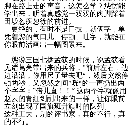
脚在路上走的声音，这怎么学？怹愣能
学出来，听着真感觉一双双的肉脚踩着
田垅忽疾忽徐的前进。
更绝的，有时不是口技，就俩字，单
凭着怹的气口儿、停顿、吐字，就能在
你眼前活画出一幅图景来。
怹说三国七擒孟获的时候，说孟获看
见诸葛亮带出来的兵将，”前后左右，边
边沿沿，你用尺子量去吧“，然后突然停
顿两秒，又忽然之间”咣“的一声扔出两
个字字：”倍儿直！！“ 这两个字就像用
赵云的青釭剑削出来的一样，让你眼前
立刻出现了国旗班升旗时的队列。
这种工夫，别的评书家，真的不行，真
的不行。