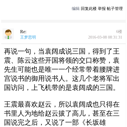
编辑
回复此楼
举报
帖子管理
Re:
6楼
王梦思明
2016-03-08 08:31:31
再说一句，当袁阔成说三国，得到了王
震、陈云这些开国将领的交口称赞，袁
先生可能也是唯一一个经常带着腰牌进
宫说书的御用说书人。这几个老将军出
国访问，上飞机带的是袁阔成的三国。
王震最喜欢赵云，所以袁阔成也只得在
书里人为地给赵云拔了高儿，甚至在三
国说完之后，又说了一部《长坂雄