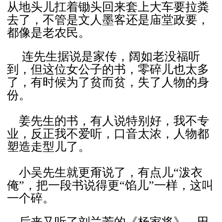
从地头儿扛着锄头回来套上大车要拉粪
去了，不管是文人墨客还是庙堂政要，
都像是老农民。
连先生据说是家传，阔如老没福听
到，但这位女公子的书，零碎儿也太多
了，有时候为了贫而贫，失了人物的身
份。
姜先生的书，有人说特别好，我不专
业，反正我不爱听，口音太浓，人物都
塑造走型儿了。
小吴先生就更甭说了，有点儿“泼衣
俺”，把一段书说得更“馅儿”一样，这叫
一个碎。
后来又听了刘兰芳的《杨家将》、田