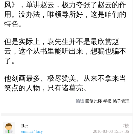
风》，单讲赵云，极力夸张了赵云的作
用。没办法，唯领导所好，这是咱们的
特色。
但是实际上，袁先生并不是最欣赏赵
云，这个从书里能听出来，想骗也骗不
了。
他刻画最多、极尽赞美、从来不拿来当
笑点的人物，只有诸葛亮。
编辑
回复此楼
举报
帖子管理
Re:
7楼
emma24lucy
2016-03-08 15:57:36