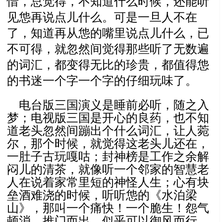
惜，总觉得，不知道什么时候，还能听
见怹再说点儿什么。可是一旦人不在
了，知道再从怹的嘴里说点儿什么，已
不可得，就忽然间觉得那些听了无数遍
的词汇，都变得无比的珍贵，都值得怹
的书迷一个字一个字的仔细玩味了。
电台版三国演义是睡前必听，随之入
梦；电视版三国是开心的良药，也不知
道老头忽然间蹦出个什么词汇，让人菀
尔，那个时候，就觉得这老头儿还在，
一肚子古玩嘎咕；封神榜是工作之余解
闷儿的清茶，就像听一个邻家的智慧老
人在说着家常里短的神怪人生；心有块
垒酒难浇的时候，听听怹的《水泊梁
山》，那叫一个痛快！一个脆生！怨气
顿消，推门而出，似乎可以御风而行。