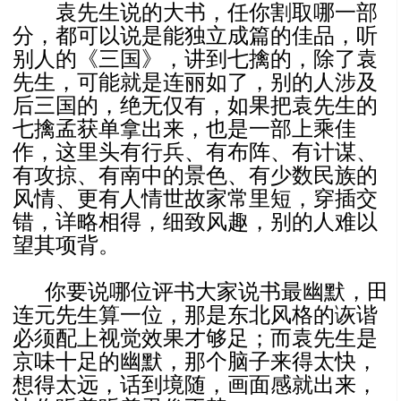
袁先生说的大书，任你割取哪一部
分，都可以说是能独立成篇的佳品，听
别人的《三国》，讲到七擒的，除了袁
先生，可能就是连丽如了，别的人涉及
后三国的，绝无仅有，如果把袁先生的
七擒孟获单拿出来，也是一部上乘佳
作，这里头有行兵、有布阵、有计谋、
有攻掠、有南中的景色、有少数民族的
风情、更有人情世故家常里短，穿插交
错，详略相得，细致风趣，别的人难以
望其项背。
你要说哪位评书大家说书最幽默，田
连元先生算一位，那是东北风格的诙谐
必须配上视觉效果才够足；而袁先生是
京味十足的幽默，那个脑子来得太快，
想得太远，话到境随，画面感就出来，