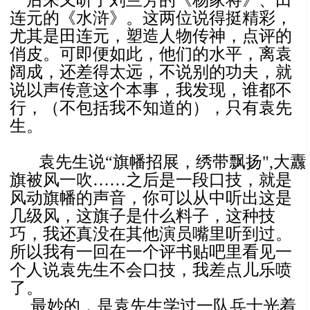
连元的《水浒》。这两位说得挺精彩，
尤其是田连元，塑造人物传神，点评的
俏皮。可即便如此，他们的水平，离袁
阔成，还差得太远，不说别的功夫，就
说以声传意这个本事，我发现，谁都不
行，（不包括我不知道的），只有袁先
生。
袁先生说“旗幡招展，绣带飘扬",大纛
旗被风一吹……之后是一段口技，就是
风动旗幡的声音，你可以从中听出这是
几级风，这旗子是什么料子，这种技
巧，我还真没在其他演员嘴里听到过。
所以我有一回在一个评书贴吧里看见一
个人说袁先生不会口技，我差点儿乐喷
了。
最妙的，是袁先生学过一队兵士光着