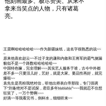
他刻画最多、极尽赞美、从来不
拿来当笑点的人物，只有诸葛
亮。
王震啊哈哈哈哈哈~~~作为新疆妹纸，这名字很熟悉的说~~
~
原来他喜欢赵云~~不过子龙的谦和内敛和王将军的霸气侧漏
貌似不是一个路数哈哈哈哈哈~~
中国特色嘛，完全理解~~~其实艺人服务于谁，古今中外都
差不多~~只要活儿好，艺好，就是大家。要品性再好，就完
爆啦~~
袁先生是亮粉我绝对信，听他出师表白帝那段，专门强调
下“刘备绝对不是试探，君臣多年blablabla”~~~我就忍不住想
狂笑了，一万个赞啊~~~
好滴~~等我看完书，倒杯水，细细听来~~