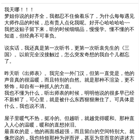
我天哪！！！
梦姐你说的好齐全，我都忍不住偷着乐了，为什么每每遇见
大师作品的时候，总有贵人点化我呢。好开心哈哈哈哈~~
我把这贴子留下来，听的时候细细品，慢慢学。懂不懂的不
知道，但经典不可辜负。
说实话，我还真是第一次听书，更第一次听袁先生的《三
国》。以前完全没接触过，怎么突发奇想的我自个儿都忘
了。
昨天听《出师表》。我完全一外门汉，但第一直觉是，他的
声音真的很温暖，而且特别的自然。就是那种不渲染，更不
矫饰，却自有一种抓人的力道。
我也不懂为什么，听出师表的时候，明明他说的很多早已经
不新鲜了，可心里，就是被什么东西狠狠揪住了。可具体是
什么，我也说不清。
屋子里暖气不热，挺冷的。但越听，就越觉得暖和。那种直
入人心的温暖，暖和的直想掉泪。
最喜欢的是，他的画面感超强，而且留白的空间特别大。就
像您说的，我也特烦那种为评而评，甚至为贫而贫的讲述方