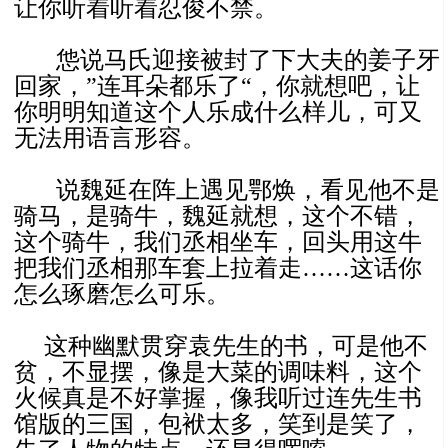
让你听着听着忍俊不禁。
怹说马氏迎接被封了下大夫的姜子牙
回家，”连耳朵都乐了“，你就想吧，让
你明明知道这个人乐成什么样儿，可又
无法用语言形容。
说魏延在阵上遇见鄂焕，看见他不是
骑马，是骑牛，魏延就想，这个不错，
这个骑牛，我们丞相坐车，回头用这牛
把我们丞相那车套上拉着走……这话你
怎么琢磨怎么可乐。
这种幽默贯穿袁先生的书，可是他不
贫，不显摆，像是大菜的调味料，这个
火候真是不好掌握，像我听过连先生书
馆版的三国，包袱太多，笑到是笑了，