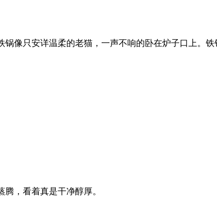
铁锅像只安详温柔的老猫，一声不响的卧在炉子口上。铁
。
蒸腾，看着真是干净醇厚。