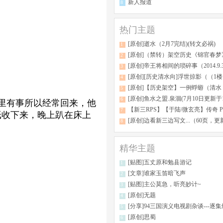
新人报道
8
热门主题
[原创]逝水（2月7完结)(转文必祸)
1
[原创]（禁转）架空历史《锦官春梦》(10.3完坑于24
2
[原创]帝王将相间的琐碎事（2014.9.
3
[原创][历史清水向]浮世掠影（（1楼目录）
4
[原创]【历史架空】一例蜉蝣（清水，重生，慎入，禁转，第
5
[原创]鱼水之盟.泉涸(7月10日更新于101
6
里有事所以经常回来，他
【新三RPS】【于陆/微玄亮】传奇 P166 【全
7
纸收下来，晚上趴在床上
[原创]边看新三边写文...（60页，更新番外，但还有没完没了的100问）（@@@@@@
8
精华主题
[贴图]五丈原和勉县游记
1
[文章]谁家玉笛暗飞声
2
[贴图]主公莫急，听亮妙计~
3
[原创]无题
4
[分享]94三国演义电视剧杂谈---逐集爆料，堪
5
[原创]思蜀
6