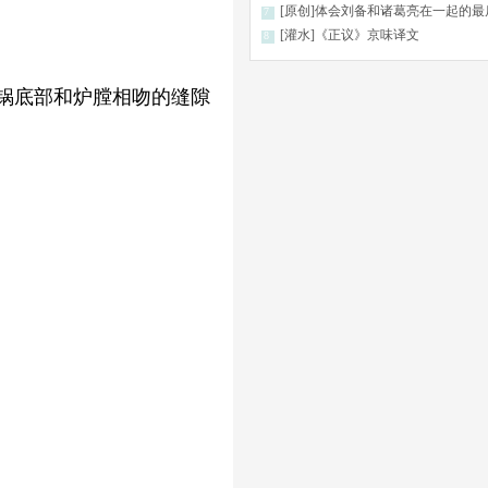
[原创]体会刘备和诸葛亮在一起的最后的日子和“君可
7
[灌水]《正议》京味译文
8
锅底部和炉膛相吻的缝隙