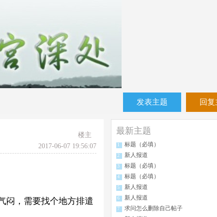
发表主题
回复
最新主题
楼主
标题（必填）
1
2017-06-07 19:56:07
新人报道
2
标题（必填）
3
标题（必填）
4
新人报道
5
新人报道
6
气闷，需要找个地方排遣
求问怎么删除自己帖子
7