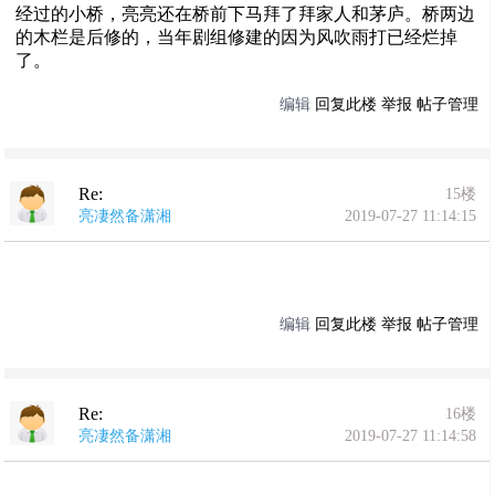
经过的小桥，亮亮还在桥前下马拜了拜家人和茅庐。桥两边
的木栏是后修的，当年剧组修建的因为风吹雨打已经烂掉
了。
编辑
回复此楼
举报
帖子管理
Re:
15楼
亮凄然备潇湘
2019-07-27 11:14:15
编辑
回复此楼
举报
帖子管理
Re:
16楼
亮凄然备潇湘
2019-07-27 11:14:58