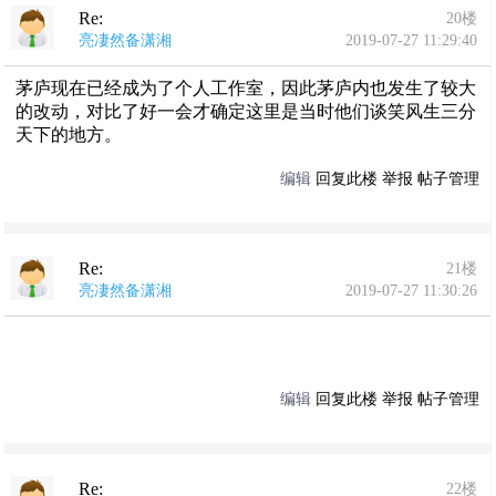
Re:
20楼
亮凄然备潇湘
2019-07-27 11:29:40
茅庐现在已经成为了个人工作室，因此茅庐内也发生了较大
的改动，对比了好一会才确定这里是当时他们谈笑风生三分
天下的地方。
编辑
回复此楼
举报
帖子管理
Re:
21楼
亮凄然备潇湘
2019-07-27 11:30:26
编辑
回复此楼
举报
帖子管理
Re:
22楼