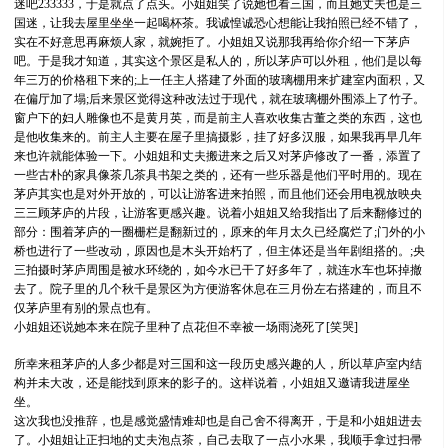
迷吧233333，于是就点了点头。小姐姐笑了说她也看三国，而且她丈夫也是三
国迷，让我去屋里坐坐一起喝杯茶。我诚惶诚恐心想能让我拍照已经不错了，
实在不好意思再麻烦人家，就婉拒了。小姐姐又说那我再给你介绍一下茅庐
吧。于是我才知道，其实这个景区是私人的，所以茅庐可以外租，他们是以每
年三万的价格租下来的;上一任主人搭建了外面的玻璃棚用来扩建室内面积，又
在偏厅加了塌;后来景区觉得这种改法过于现代，就在玻璃棚外围添上了竹子。
窗户下的妇人雕像也不是黄月英，而是前主人喜欢收集古董之类的东西，这也
是他收集来的。前主人主要在屋子里搞摄影，挂了好多汉服，如果我再早几年
来也许就能体验一下。小姐姐和丈夫搬进来之后又对茅庐修改了一番，添置了
一些古朴的家具像茶几茶具书架之类的，还有一些乐器是他们平时用的。现在
茅庐其实也是对外开放的，可以让游客进来拍照，而且他们还会用电视放映央
三三顾茅庐的片段，让游客更感兴趣。说着小姐姐又给我指出了后来翻修过的
部分：围着茅庐的一圈栅栏是翻新过的，原来的年月太久已经腐烂了;门外的小
桥也进行了一些改动，原因也是木头开始朽了，但主体还是当年剧组搭的。;央
三拍摄时茅庐周围是被水环绕的，如今水已干了好多年了，就连水车也坏掉撤
去了。院子里的几个秋千是景区为方便游客休息在三月份左右搭建的，而且不
仅茅庐里有别的景点也有。
小姐姐还说她本来在院子里种了点花但不幸被一场雨浇死了[笑哭]
所幸来租茅庐的人多少都是对三国和这一段历史感兴趣的人，所以草庐室内结
构并未大改，还是能找到原来的影子的。这样说着，小姐姐又邀请我进屋坐
坐。
这次我也没推辞，也是感觉盛情难却也是自己舍不得离开，于是和小姐姐进去
了。小姐姐让正扫地的丈夫泡点茶，自己去取了一点小水果，我顺手拿过扫帚