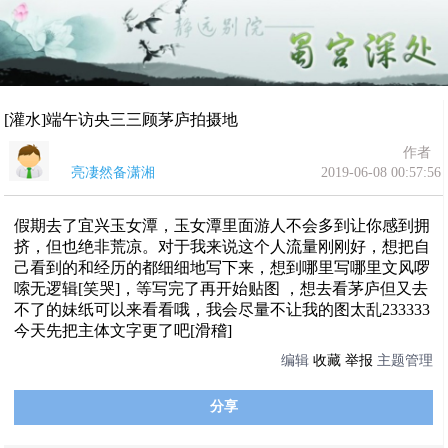
[灌水]端午访央三三顾茅庐拍摄地
作者
亮凄然备潇湘
2019-06-08 00:57:56
假期去了宜兴玉女潭，玉女潭里面游人不会多到让你感到拥
挤，但也绝非荒凉。对于我来说这个人流量刚刚好，想把自
己看到的和经历的都细细地写下来，想到哪里写哪里文风啰
嗦无逻辑[笑哭]，等写完了再开始贴图 ，想去看茅庐但又去
不了的妹纸可以来看看哦，我会尽量不让我的图太乱233333
今天先把主体文字更了吧[滑稽]
编辑
收藏
举报
主题管理
分享