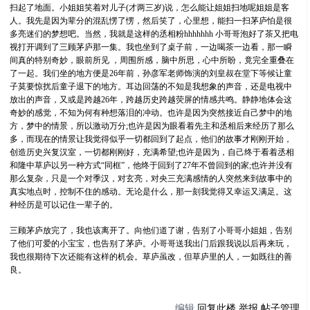
扫起了地面。小姐姐笑着对儿子(才两三岁)说，怎么能让姐姐扫地呢姐姐是客
人。我先是因为辈分的混乱愣了愣，然后笑了，心里想，能扫一扫茅庐怕是很
多亮迷们的梦想吧。当然，我就是这样的丞相粉hhhhhhh 小哥哥泡好了茶又把电
视打开调到了三顾茅庐那一集。我也坐到了桌子前，一边喝茶一边看，那一瞬
间真的特别奇妙，眼前所见 ，周围所感，脑中所思，心中所盼，竟完全重叠在
了一起。我们坐的地方便是26年前，孙彦军老师饰演的刘皇叔在堂下等候让童
子莫要惊扰后童子退下的地方。耳边回荡的不知是我想象的声音，还是电视中
放出的声音，又或是跨越26年，跨越历史跨越荧屏的情感共鸣。静静地体会这
奇妙的感觉，不知为何有种想落泪的冲动。也许是因为突然接近自己梦中的地
方，梦中的情景，所以激动万分;也许是因为眼看着先主和丞相后来经历了那么
多，而现在的情景让我觉得似乎一切都回到了起点，他们的故事才刚刚开始，
创造历史兴复汉室，一切都刚刚好，充满希望;也许是因为，自己终于看着丞相
和隆中草庐以另一种方式“同框”，他终于回到了27年不曾回到的家;也许并没有
那么复杂，只是一个对季汉，对玄亮，对央三充满感情的人突然来到故事中的
真实地点时，控制不住的感动。无论是什么，那一刻我觉得又幸运又满足。这
种经历是可以记住一辈子的。
三顾茅庐放完了，我也该离开了。向他们道了谢，告别了小哥哥小姐姐，告别
了他们可爱的小宝宝，也告别了茅庐。小哥哥送我出门后跟我说以后再来玩，
我也很期待下次还能有这样的机会。草庐虽改，但草庐里的人，一如既往的善
良。
编辑
回复此楼
举报
帖子管理