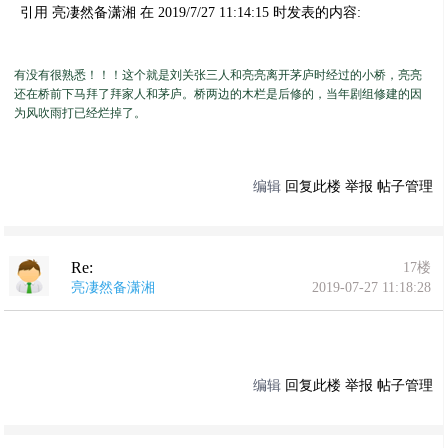
引用 亮凄然备潇湘 在 2019/7/27 11:14:15 时发表的内容:
有没有很熟悉！！！这个就是刘关张三人和亮亮离开茅庐时经过的小桥，亮亮
还在桥前下马拜了拜家人和茅庐。桥两边的木栏是后修的，当年剧组修建的因
为风吹雨打已经烂掉了。
编辑
回复此楼
举报
帖子管理
Re:
17楼
亮凄然备潇湘
2019-07-27 11:18:28
编辑
回复此楼
举报
帖子管理