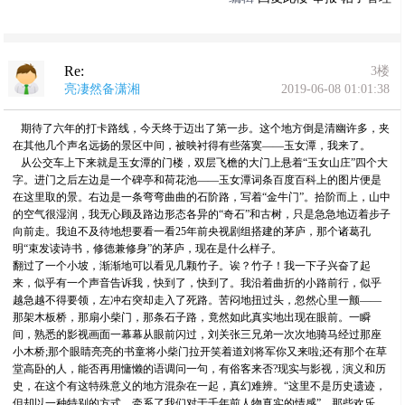
Re:
3楼
亮凄然备潇湘
2019-06-08 01:01:38
期待了六年的打卡路线，今天终于迈出了第一步。这个地方倒是清幽许多，夹
在其他几个声名远扬的景区中间，被映衬得有些落寞——玉女潭，我来了。
从公交车上下来就是玉女潭的门楼，双层飞檐的大门上悬着“玉女山庄”四个大
字。进门之后左边是一个碑亭和荷花池——玉女潭词条百度百科上的图片便是
在这里取的景。右边是一条弯弯曲曲的石阶路，写着“金牛门”。拾阶而上，山中
的空气很湿润，我无心顾及路边形态各异的“奇石”和古树，只是急急地迈着步子
向前走。我迫不及待地想要看一看25年前央视剧组搭建的茅庐，那个诸葛孔
明“束发读诗书，修德兼修身”的茅庐，现在是什么样子。
翻过了一个小坡，渐渐地可以看见几颗竹子。诶？竹子！我一下子兴奋了起
来，似乎有一个声音告诉我，快到了，快到了。我沿着曲折的小路前行，似乎
越急越不得要领，左冲右突却走入了死路。苦闷地扭过头，忽然心里一颤——
那架木板桥，那扇小柴门，那条石子路，竟然如此真实地出现在眼前。一瞬
间，熟悉的影视画面一幕幕从眼前闪过，刘关张三兄弟一次次地骑马经过那座
小木桥;那个眼睛亮亮的书童将小柴门拉开笑着道刘将军你又来啦;还有那个在草
堂高卧的人，能否再用慵懒的语调问一句，有俗客来否?现实与影视，演义和历
史，在这个有这特殊意义的地方混杂在一起，真幻难辨。“这里不是历史遗迹，
但却以一种特别的方式，牵系了我们对于千年前人物真实的情感”，那些欢乐、