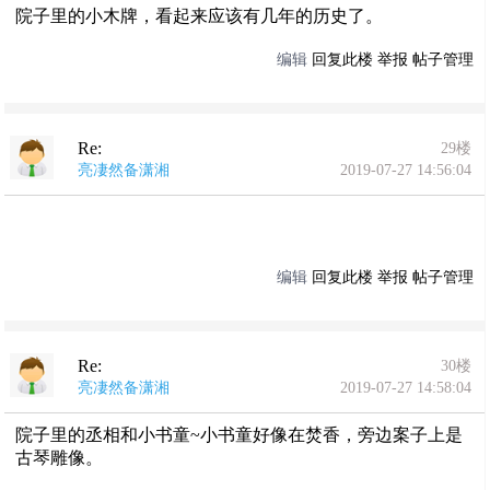
院子里的小木牌，看起来应该有几年的历史了。
编辑
回复此楼
举报
帖子管理
Re:
29楼
亮凄然备潇湘
2019-07-27 14:56:04
编辑
回复此楼
举报
帖子管理
Re:
30楼
亮凄然备潇湘
2019-07-27 14:58:04
院子里的丞相和小书童~小书童好像在焚香，旁边案子上是
古琴雕像。